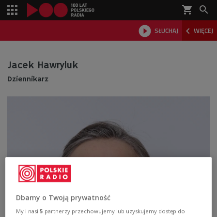
shopping_cart



SŁUCHAJ
WIĘCEJ

Jacek Hawryluk
Dziennikarz
Dbamy o Twoją prywatność
My i nasi
5
partnerzy przechowujemy lub uzyskujemy dostęp do