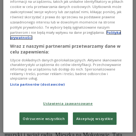
informacji na urządzeniu, takich jak unikalne identyfikatory w plikach
cookie w celu przetwarzania danych osobowych. Użytkownik może
zaakceptować swoje wybory lub zarządzać nimi, klikając poniżej, jak
również skorzystać z prawa do sprzeciwu na podstawie prawnie
uzasadnionego interesu lub w dowolnym momencie na stronie
polityki prywatności. Te wybory będą sygnalizowane naszym
partnerom i nie będą miały wpływu na dane przeglądania.
Polityka
prywatności
Wraz z naszymi partnerami przetwarzamy dane w
celu zapewnienia:
Użycie dokładnych danych geolokalizacyjnych. Aktywne skanowanie
charakterystyki urządzenia do celów identyfikacji. Przechowywanie
informacji na urządzeniu lub dostęp do nich. Spersonalizowane
Muzykolog i krytyk muzyczny. Przygodę z radiem
reklamy i treści, pomiar reklam i treści, badnie odbiorców i
ulepszanie usług.
rozpoczął w Rozgłośni Harcerskiej w 1991 roku. W
Lista partnerów (dostawców)
latach 2007-2024 kierownik Redakcji Muzycznej i
wicedyrektor Programu 2 PR. Od niepamiętnych
czasów w duecie radiowo-telewizyjno-prasowym HCH
Ustawienia zaawansowane
(z Bartkiem Chacińskim). Autor dwójkowych audycji:
"Płytomania" i "Płytowy Trybunał Dwójki". Od 2024
Odrzucenie wszystkich
Akceptuję wszystkie
roku na dobre w Trójce - "Samo H", "W tonacji
Trójki", "HCH". W wolnych chwilach słucha…
muzyki i wciąż radia. Mieszka na Mokotowie. Tata