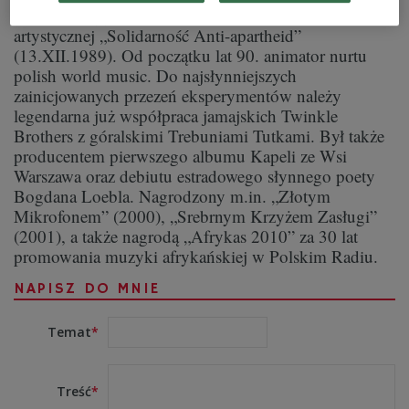
festiwali reggae i world music, a także manifestacji
artystycznej „Solidarność Anti-apartheid”
(13.XII.1989). Od początku lat 90. animator nurtu
polish world music. Do najsłynniejszych
zainicjowanych przezeń eksperymentów należy
legendarna już współpraca jamajskich Twinkle
Brothers z góralskimi Trebuniami Tutkami. Był także
producentem pierwszego albumu Kapeli ze Wsi
Warszawa oraz debiutu estradowego słynnego poety
Bogdana Loebla. Nagrodzony m.in. „Złotym
Mikrofonem” (2000), „Srebrnym Krzyżem Zasługi”
(2001), a także nagrodą „Afrykas 2010” za 30 lat
promowania muzyki afrykańskiej w Polskim Radiu.
NAPISZ DO MNIE
Temat
Treść