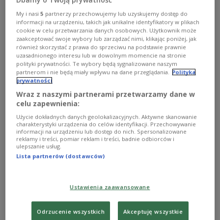
My i nasi
5
partnerzy przechowujemy lub uzyskujemy dostęp do
informacji na urządzeniu, takich jak unikalne identyfikatory w plikach
cookie w celu przetwarzania danych osobowych. Użytkownik może
zaakceptować swoje wybory lub zarządzać nimi, klikając poniżej, jak
również skorzystać z prawa do sprzeciwu na podstawie prawnie
uzasadnionego interesu lub w dowolnym momencie na stronie
polityki prywatności. Te wybory będą sygnalizowane naszym
partnerom i nie będą miały wpływu na dane przeglądania.
Polityka
prywatności
Wraz z naszymi partnerami przetwarzamy dane w
celu zapewnienia:
Czołowy polski popularyzator takich gatunków, jak
Użycie dokładnych danych geolokalizacyjnych. Aktywne skanowanie
roots reggae, folk blues, współczesna muzyka
charakterystyki urządzenia do celów identyfikacji. Przechowywanie
informacji na urządzeniu lub dostęp do nich. Spersonalizowane
afrykańska i latynoamerykańska.
reklamy i treści, pomiar reklam i treści, badnie odbiorców i
ulepszanie usług.
Weteran Rozgłośni Harcerskiej (od 1972 roku) oraz
Lista partnerów (dostawców)
Polskiego Radia (od 1979 roku tysiące autorskich
audycji na antenie „Jedynki”, „Dwójki”, w programie
III i IV). Jego „Nocne Muzykowanie” nadawane jest
Ustawienia zaawansowane
od lat 80. po dziś dzień jako „Kleszczowisko”.
Współtwórca filmów dokumentalnych i programów
Odrzucenie wszystkich
Akceptuję wszystkie
telewizyjnych; organizator pierwszych rodzimych