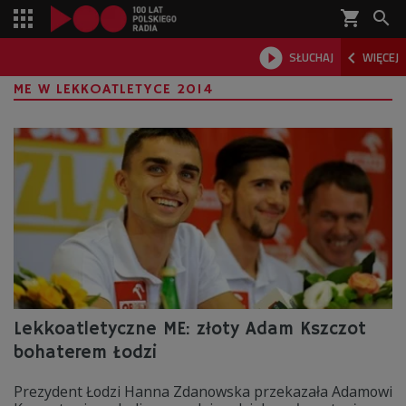
shopping_cart



SŁUCHAJ
WIĘCEJ

ME W LEKKOATLETYCE 2014
Lekkoatletyczne ME: złoty Adam Kszczot
bohaterem Łodzi
Prezydent Łodzi Hanna Zdanowska przekazała Adamowi