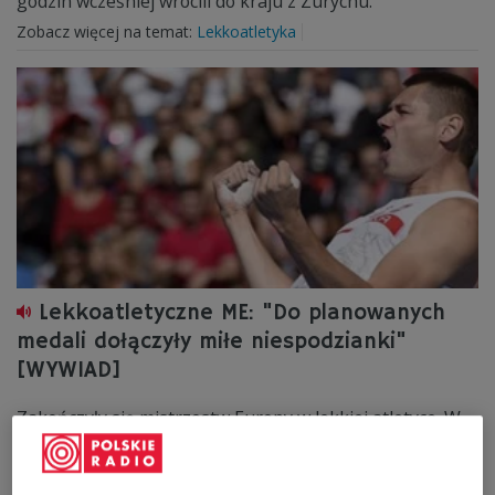
godzin wcześniej wrócili do kraju z Zurychu.
Zobacz więcej na temat:
Lekkoatletyka
Lekkoatletyczne ME: "Do planowanych
medali dołączyły miłe niespodzianki"
[WYWIAD]
Zakończyły się mistrzostw Europy w lekkiej atletyce. W
Zurychu Polacy zdobyli 12 medali i zajęli w klasyfikacji 6.
miejsce. To najlepszy wynik od 1966 roku, kiedy z
mistrzostw w Budapeszcie Polacy przywieźli 15 krążków.