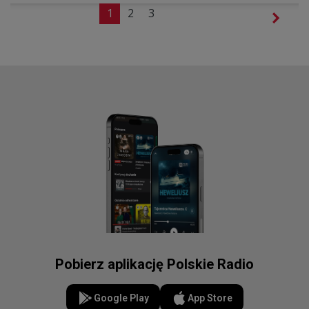
1
2
3
Pobierz aplikację Polskie Radio
Google Play
App Store