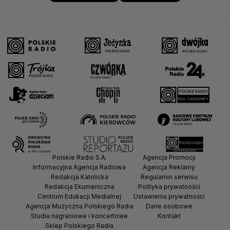
Polskie Radio S.A.
Agencja Promocji
Informacyjna Agencja Radiowa
Agencja Reklamy
Redakcja Katolicka
Regulamin serwisu
Redakcja Ekumeniczna
Polityka prywatności
Centrum Edukacji Medialnej
Ustawienia prywatności
Agencja Muzyczna Polskiego Radia
Dane osobowe
Studia nagraniowe i koncertowe
Kontakt
Sklep Polskiego Radia