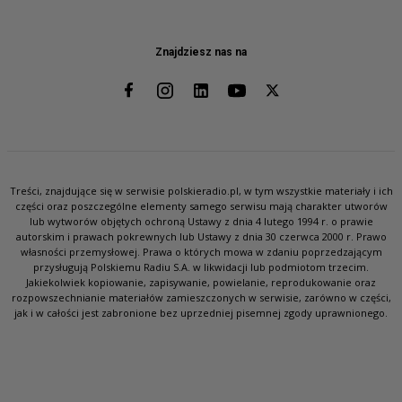
Znajdziesz nas na
Treści, znajdujące się w serwisie polskieradio.pl, w tym wszystkie materiały i ich
części oraz poszczególne elementy samego serwisu mają charakter utworów
lub wytworów objętych ochroną Ustawy z dnia 4 lutego 1994 r. o prawie
autorskim i prawach pokrewnych lub Ustawy z dnia 30 czerwca 2000 r. Prawo
własności przemysłowej. Prawa o których mowa w zdaniu poprzedzającym
przysługują Polskiemu Radiu S.A. w likwidacji lub podmiotom trzecim.
Jakiekolwiek kopiowanie, zapisywanie, powielanie, reprodukowanie oraz
rozpowszechnianie materiałów zamieszczonych w serwisie, zarówno w części,
jak i w całości jest zabronione bez uprzedniej pisemnej zgody uprawnionego.