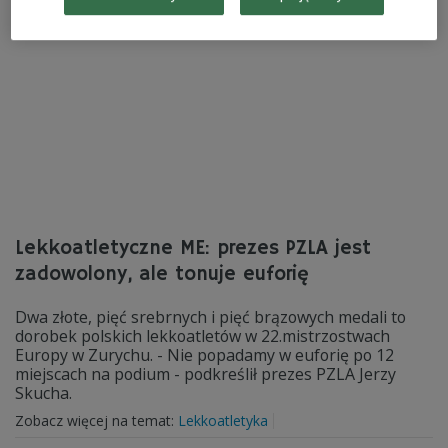
Lekkoatletyczne ME: prezes PZLA jest
zadowolony, ale tonuje euforię
Dwa złote, pięć srebrnych i pięć brązowych medali to
dorobek polskich lekkoatletów w 22.mistrzostwach
Europy w Zurychu. - Nie popadamy w euforię po 12
miejscach na podium - podkreślił prezes PZLA Jerzy
Skucha.
Zobacz więcej na temat:
Lekkoatletyka