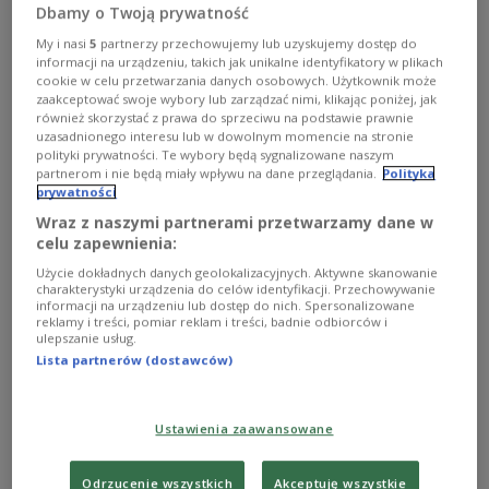
Dbamy o Twoją prywatność
Zobacz więcej na temat:
Lekkoatletyka
My i nasi
5
partnerzy przechowujemy lub uzyskujemy dostęp do
informacji na urządzeniu, takich jak unikalne identyfikatory w plikach
cookie w celu przetwarzania danych osobowych. Użytkownik może
zaakceptować swoje wybory lub zarządzać nimi, klikając poniżej, jak
również skorzystać z prawa do sprzeciwu na podstawie prawnie
uzasadnionego interesu lub w dowolnym momencie na stronie
polityki prywatności. Te wybory będą sygnalizowane naszym
partnerom i nie będą miały wpływu na dane przeglądania.
Polityka
prywatności
Wraz z naszymi partnerami przetwarzamy dane w
celu zapewnienia:
Użycie dokładnych danych geolokalizacyjnych. Aktywne skanowanie
charakterystyki urządzenia do celów identyfikacji. Przechowywanie
Lekkoatletyczne ME: Shegumo
informacji na urządzeniu lub dostęp do nich. Spersonalizowane
zrealizował plan w stu procentach
reklamy i treści, pomiar reklam i treści, badnie odbiorców i
ulepszanie usług.
Lista partnerów (dostawców)
Janusz Wąsowski, trener Yareda Shegumo (AZS AWF
Warszawa), który w ostatnim dniu 22. lekkoatletycznych
mistrzostw Europy wywalczył srebrny medal w biegu
maratońskim, wypowiada się o zawodniku w samych
Ustawienia zaawansowane
superlatywach.
Zobacz więcej na temat:
Lekkoatletyka
Odrzucenie wszystkich
Akceptuję wszystkie