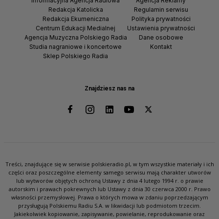
Informacyjna Agencja Radiowa
Agencja Reklamy
Redakcja Katolicka
Regulamin serwisu
Redakcja Ekumeniczna
Polityka prywatności
Centrum Edukacji Medialnej
Ustawienia prywatności
Agencja Muzyczna Polskiego Radia
Dane osobowe
Studia nagraniowe i koncertowe
Kontakt
Sklep Polskiego Radia
Znajdziesz nas na
Treści, znajdujące się w serwisie polskieradio.pl, w tym wszystkie materiały i ich
części oraz poszczególne elementy samego serwisu mają charakter utworów
lub wytworów objętych ochroną Ustawy z dnia 4 lutego 1994 r. o prawie
autorskim i prawach pokrewnych lub Ustawy z dnia 30 czerwca 2000 r. Prawo
własności przemysłowej. Prawa o których mowa w zdaniu poprzedzającym
przysługują Polskiemu Radiu S.A. w likwidacji lub podmiotom trzecim.
Jakiekolwiek kopiowanie, zapisywanie, powielanie, reprodukowanie oraz