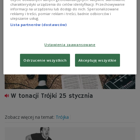
charakterystyki urządzenia do celów identyfikacji. Przechowywanie
informacji na urządzeniu lub dostęp do nich. Spersonalizowane
reklamy i treści, pomiar reklam i treści, badnie odbiorców i
Zobacz więcej na temat:
Trójka
ulepszanie usług.
Lista partnerów (dostawców)
Ustawienia zaawansowane
Odrzucenie wszystkich
Akceptuję wszystkie
W tonacji Trójki 25 stycznia
Zobacz więcej na temat:
Trójka