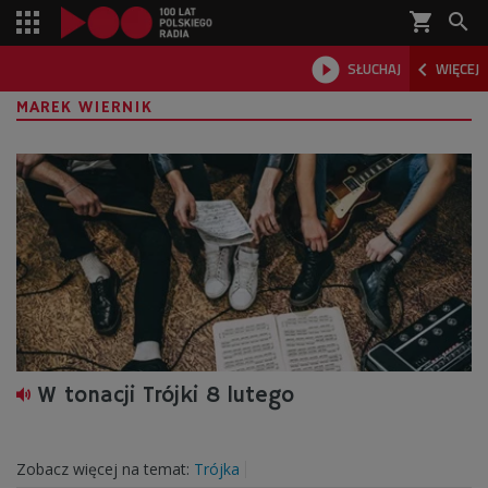
shopping_cart



SŁUCHAJ
WIĘCEJ

MAREK WIERNIK
W tonacji Trójki 8 lutego
Zobacz więcej na temat:
Trójka