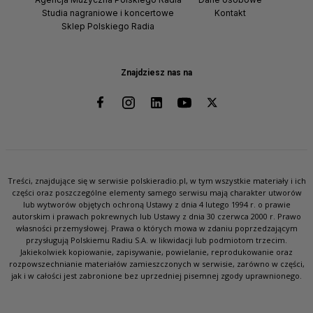
Studia nagraniowe i koncertowe
Kontakt
Sklep Polskiego Radia
Znajdziesz nas na
Treści, znajdujące się w serwisie polskieradio.pl, w tym wszystkie materiały i ich
części oraz poszczególne elementy samego serwisu mają charakter utworów
lub wytworów objętych ochroną Ustawy z dnia 4 lutego 1994 r. o prawie
autorskim i prawach pokrewnych lub Ustawy z dnia 30 czerwca 2000 r. Prawo
własności przemysłowej. Prawa o których mowa w zdaniu poprzedzającym
przysługują Polskiemu Radiu S.A. w likwidacji lub podmiotom trzecim.
Jakiekolwiek kopiowanie, zapisywanie, powielanie, reprodukowanie oraz
rozpowszechnianie materiałów zamieszczonych w serwisie, zarówno w części,
jak i w całości jest zabronione bez uprzedniej pisemnej zgody uprawnionego.