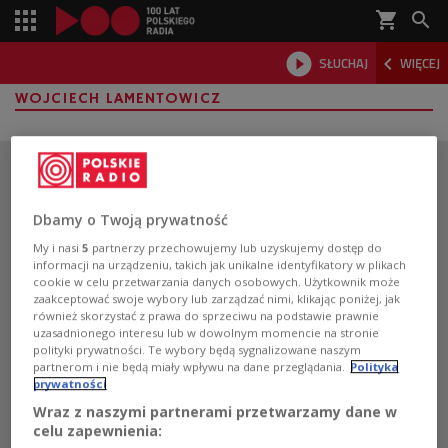
shopping_cart



SŁUCHAJ
WIĘCEJ

WOJCIECH LAMENTOWICZ
Dbamy o Twoją prywatność
My i nasi
5
partnerzy przechowujemy lub uzyskujemy dostęp do
informacji na urządzeniu, takich jak unikalne identyfikatory w plikach
cookie w celu przetwarzania danych osobowych. Użytkownik może
zaakceptować swoje wybory lub zarządzać nimi, klikając poniżej, jak
również skorzystać z prawa do sprzeciwu na podstawie prawnie
uzasadnionego interesu lub w dowolnym momencie na stronie
polityki prywatności. Te wybory będą sygnalizowane naszym
partnerom i nie będą miały wpływu na dane przeglądania.
Polityka
prywatności
Wraz z naszymi partnerami przetwarzamy dane w
Pobierz aplikację Polskie Radio
celu zapewnienia: