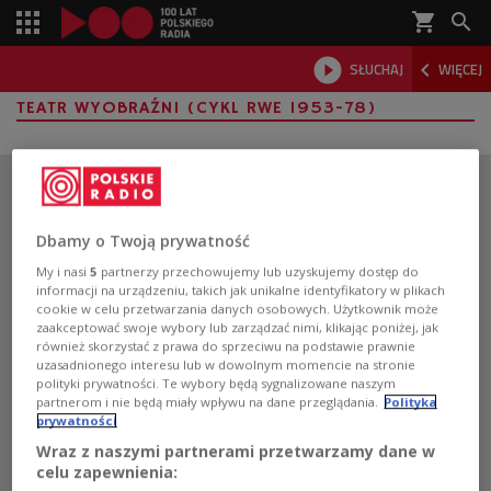
shopping_cart



SŁUCHAJ
WIĘCEJ

TEATR WYOBRAŹNI (CYKL RWE 1953-78)
Dbamy o Twoją prywatność
My i nasi
5
partnerzy przechowujemy lub uzyskujemy dostęp do
informacji na urządzeniu, takich jak unikalne identyfikatory w plikach
cookie w celu przetwarzania danych osobowych. Użytkownik może
zaakceptować swoje wybory lub zarządzać nimi, klikając poniżej, jak
również skorzystać z prawa do sprzeciwu na podstawie prawnie
uzasadnionego interesu lub w dowolnym momencie na stronie
polityki prywatności. Te wybory będą sygnalizowane naszym
partnerom i nie będą miały wpływu na dane przeglądania.
Polityka
prywatności
Wraz z naszymi partnerami przetwarzamy dane w
Pobierz aplikację Polskie Radio
celu zapewnienia: