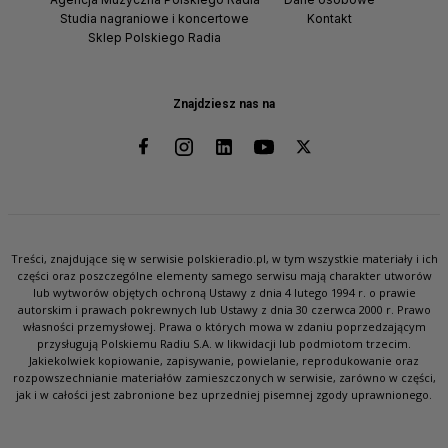
Studia nagraniowe i koncertowe
Kontakt
Sklep Polskiego Radia
Znajdziesz nas na
Treści, znajdujące się w serwisie polskieradio.pl, w tym wszystkie materiały i ich
części oraz poszczególne elementy samego serwisu mają charakter utworów
lub wytworów objętych ochroną Ustawy z dnia 4 lutego 1994 r. o prawie
autorskim i prawach pokrewnych lub Ustawy z dnia 30 czerwca 2000 r. Prawo
własności przemysłowej. Prawa o których mowa w zdaniu poprzedzającym
przysługują Polskiemu Radiu S.A. w likwidacji lub podmiotom trzecim.
Jakiekolwiek kopiowanie, zapisywanie, powielanie, reprodukowanie oraz
rozpowszechnianie materiałów zamieszczonych w serwisie, zarówno w części,
jak i w całości jest zabronione bez uprzedniej pisemnej zgody uprawnionego.