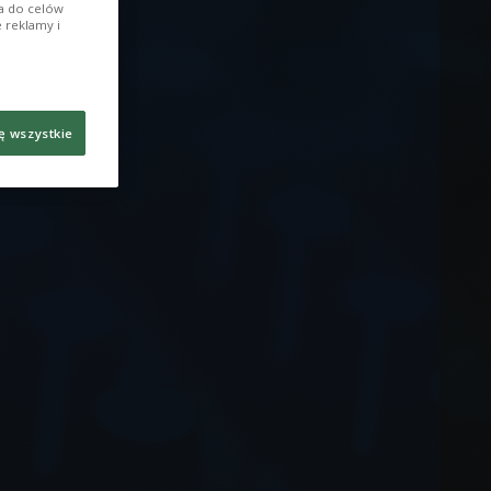
ia do celów
 reklamy i
ę wszystkie