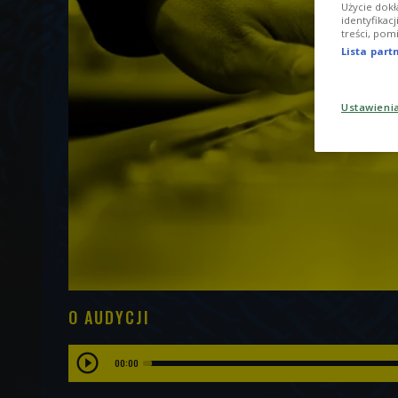
Użycie dokł
identyfikac
treści, pom
Lista par
Ustawieni
O AUDYCJI
00:00