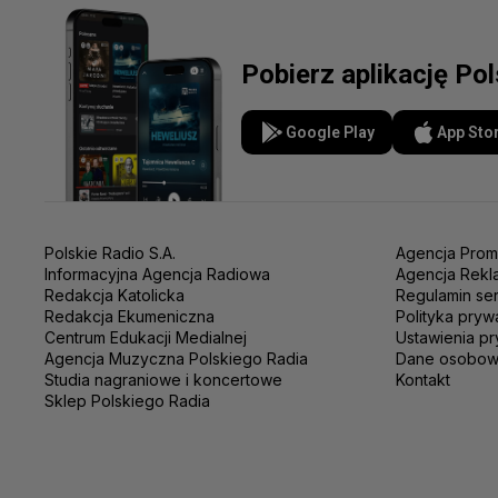
Pobierz aplikację Po
Google Play
App Sto
Polskie Radio S.A.
Agencja Prom
Informacyjna Agencja Radiowa
Agencja Rekl
Redakcja Katolicka
Regulamin se
Redakcja Ekumeniczna
Polityka pryw
Centrum Edukacji Medialnej
Ustawienia pr
Agencja Muzyczna Polskiego Radia
Dane osobo
Studia nagraniowe i koncertowe
Kontakt
Sklep Polskiego Radia