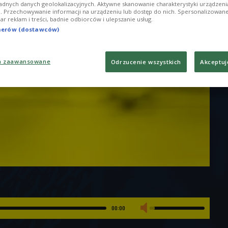
adnych danych geolokalizacyjnych. Aktywne skanowanie charakterystyki urządzen
ji. Przechowywanie informacji na urządzeniu lub dostęp do nich. Spersonalizowane
iar reklam i treści, badnie odbiorców i ulepszanie usług.
tnerów (dostawców)
a zaawansowane
Odrzucenie wszystkich
Akceptuj
00:00