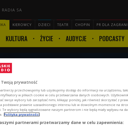
 RADIA SA
RKA
KIEROWCY
DZIECI
TEATR
CHOPIN
PR DLA ZAGRAN
KULTURA
ŻYCIE
AUDYCJE
PODCASTY

2:01
 Twoją prywatność
artnerzy przechowujemy lub uzyskujemy dostęp do informacji na urządzeniu, taki
entyfikatory w plikach cookie w celu przetwarzania danych osobowych. Użytkown
ć swoje wybory lub zarządzać nimi, klikając poniżej, jak również skorzystać z pra
na podstawie prawnie uzasadnionego interesu lub w dowolnym momencie na stroni
i. Te wybory będą sygnalizowane naszym partnerom i nie będą miały wpływu na d
a.
Polityka prywatności
aszymi partnerami przetwarzamy dane w celu zapewnienia: