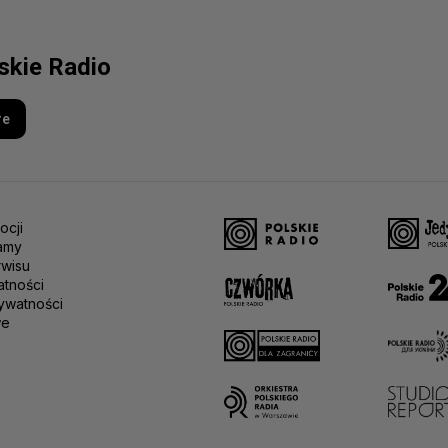
lskie Radio
re
ocji
amy
rwisu
atności
ywatności
we