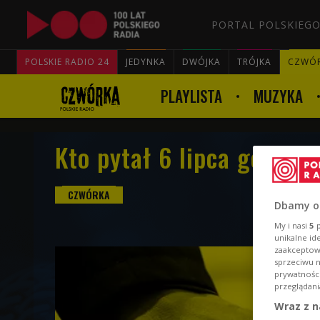
PORTAL POLSKIEGO
POLSKIE RADIO 24
JEDYNKA
DWÓJKA
TRÓJKA
CZWÓ
PLAYLISTA
MUZYKA
Kto pytał 6 lipca godz. 1
Dbamy o
My i nasi
5
p
unikalne id
zaakceptowa
sprzeciwu 
prywatnośc
przeglądani
Wraz z n