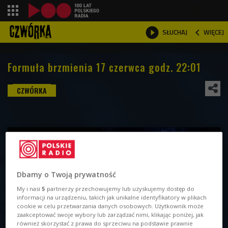
shopping_cart



WIĘCEJ
SŁUCHAJ

Formuła brzmienia 17 czerwca godz. 22:01
Dbamy o Twoją prywatność
My i nasi
5
partnerzy przechowujemy lub uzyskujemy dostęp do
informacji na urządzeniu, takich jak unikalne identyfikatory w plikach
cookie w celu przetwarzania danych osobowych. Użytkownik może
zaakceptować swoje wybory lub zarządzać nimi, klikając poniżej, jak
również skorzystać z prawa do sprzeciwu na podstawie prawnie