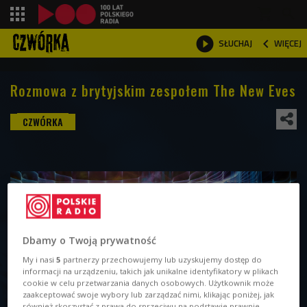
shopping_cart



WIĘCEJ
SŁUCHAJ

Rozmowa z brytyjskim zespołem The New Eves
Dbamy o Twoją prywatność
My i nasi
5
partnerzy przechowujemy lub uzyskujemy dostęp do
informacji na urządzeniu, takich jak unikalne identyfikatory w plikach
cookie w celu przetwarzania danych osobowych. Użytkownik może
zaakceptować swoje wybory lub zarządzać nimi, klikając poniżej, jak
również skorzystać z prawa do sprzeciwu na podstawie prawnie