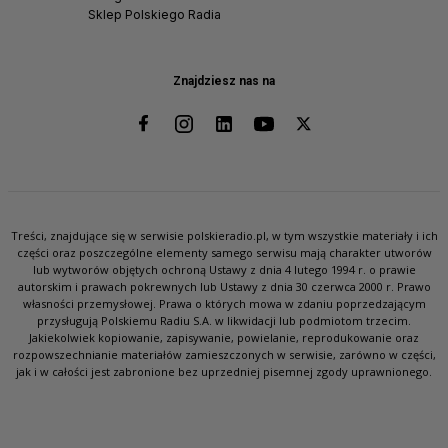
Sklep Polskiego Radia
Znajdziesz nas na
Treści, znajdujące się w serwisie polskieradio.pl, w tym wszystkie materiały i ich
części oraz poszczególne elementy samego serwisu mają charakter utworów
lub wytworów objętych ochroną Ustawy z dnia 4 lutego 1994 r. o prawie
autorskim i prawach pokrewnych lub Ustawy z dnia 30 czerwca 2000 r. Prawo
własności przemysłowej. Prawa o których mowa w zdaniu poprzedzającym
przysługują Polskiemu Radiu S.A. w likwidacji lub podmiotom trzecim.
Jakiekolwiek kopiowanie, zapisywanie, powielanie, reprodukowanie oraz
rozpowszechnianie materiałów zamieszczonych w serwisie, zarówno w części,
jak i w całości jest zabronione bez uprzedniej pisemnej zgody uprawnionego.