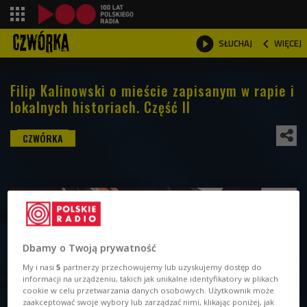
shopping_cart



WIĘCEJ
SŁUCHAJ

Filip Kalinowski o mieście zapisanym w rapie i
lokalnych historiach. Część II
Dbamy o Twoją prywatność
My i nasi
5
partnerzy przechowujemy lub uzyskujemy dostęp do
informacji na urządzeniu, takich jak unikalne identyfikatory w plikach
cookie w celu przetwarzania danych osobowych. Użytkownik może
zaakceptować swoje wybory lub zarządzać nimi, klikając poniżej, jak