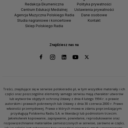
Redakcja Ekumeniczna
Polityka prywatności
Centrum Edukacji Medialnej
Ustawienia prywatności
Agencja Muzyczna Polskiego Radia
Dane osobowe
Studia nagraniowe i koncertowe
Kontakt
Sklep Polskiego Radia
Znajdziesz nas na
Treści, znajdujące się w serwisie polskieradio.pl, w tym wszystkie materiały i ich
części oraz poszczególne elementy samego serwisu mają charakter utworów
lub wytworów objętych ochroną Ustawy z dnia 4 lutego 1994 r. o prawie
autorskim i prawach pokrewnych lub Ustawy z dnia 30 czerwca 2000 r. Prawo
własności przemysłowej. Prawa o których mowa w zdaniu poprzedzającym
przysługują Polskiemu Radiu S.A. w likwidacji lub podmiotom trzecim.
Jakiekolwiek kopiowanie, zapisywanie, powielanie, reprodukowanie oraz
rozpowszechnianie materiałów zamieszczonych w serwisie, zarówno w części,
jak i w całości jest zabronione bez uprzedniej pisemnej zgody uprawnionego.