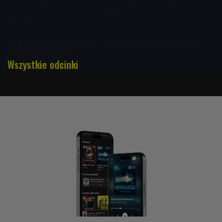
Polska 1976 - codzienność, popkultura i początki zmian.
Część I
Filip Kalinowski o mieście zapisanym w rapie i lokalnych
historiach. Część I
Wszystkie odcinki