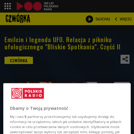
shopping_cart



WIĘCEJ
SŁUCHAJ

Emilcin i legenda UFO. Relacja z pikniku
ufologicznego "Bliskie Spotkania". Część II
Dbamy o Twoją prywatność
My i nasi
5
partnerzy przechowujemy lub uzyskujemy dostęp do
informacji na urządzeniu, takich jak unikalne identyfikatory w plikach
cookie w celu przetwarzania danych osobowych. Użytkownik może
zaakceptować swoje wybory lub zarządzać nimi, klikając poniżej, jak