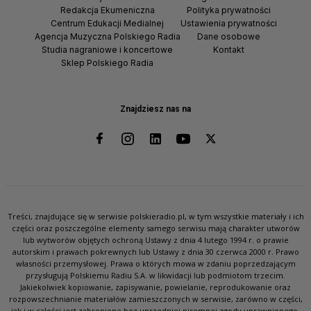
Redakcja Ekumeniczna
Polityka prywatności
Centrum Edukacji Medialnej
Ustawienia prywatności
Agencja Muzyczna Polskiego Radia
Dane osobowe
Studia nagraniowe i koncertowe
Kontakt
Sklep Polskiego Radia
Znajdziesz nas na
Treści, znajdujące się w serwisie polskieradio.pl, w tym wszystkie materiały i ich
części oraz poszczególne elementy samego serwisu mają charakter utworów
lub wytworów objętych ochroną Ustawy z dnia 4 lutego 1994 r. o prawie
autorskim i prawach pokrewnych lub Ustawy z dnia 30 czerwca 2000 r. Prawo
własności przemysłowej. Prawa o których mowa w zdaniu poprzedzającym
przysługują Polskiemu Radiu S.A. w likwidacji lub podmiotom trzecim.
Jakiekolwiek kopiowanie, zapisywanie, powielanie, reprodukowanie oraz
rozpowszechnianie materiałów zamieszczonych w serwisie, zarówno w części,
jak i w całości jest zabronione bez uprzedniej pisemnej zgody uprawnionego.