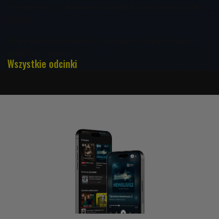
Polska 1976 - codzienność, popkultura i początki zmian.
Część I
Filip Kalinowski o mieście zapisanym w rapie i lokalnych
historiach. Część II
Wszystkie odcinki