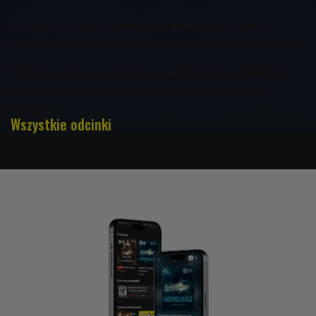
A Coruna - co warto zobaczyć w galicyjskim mieście? O
tym Eliza Szymaniak. Audycję prowadził Jędrzej Rosiewicz
York od kuchni - tea rooms i słynny Yorkshire pudding. O
tym Justyna Rafalski. Audycję prowadziła Weronika
Puszkar
Wszystkie odcinki