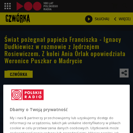
shopping_cart



WIĘCEJ
SŁUCHAJ

Świat pożegnał papieża Franciszka - Ignacy
Dudkiewicz w rozmowie z Jędrzejem
Rosiewiczem. Z kolei Ania Orlak opowiedziała
Weronice Puszkar o Madrycie
Dbamy o Twoją prywatność
My i nasi
5
partnerzy przechowujemy lub uzyskujemy dostęp do
informacji na urządzeniu, takich jak unikalne identyfikatory w plikach
cookie w celu przetwarzania danych osobowych. Użytkownik może
zaakceptować swoje wybory lub zarządzać nimi, klikając poniżej, jak