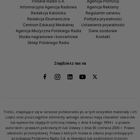
Polskie Radio S.A.
Agencja Promocji
Informacyjna Agencja Radiowa
Agencja Reklamy
Redakcja Katolicka
Regulamin serwisu
Redakcja Ekumeniczna
Polityka prywatności
Centrum Edukacji Medialnej
Ustawienia prywatności
Agencja Muzyczna Polskiego Radia
Dane osobowe
Studia nagraniowe i koncertowe
Kontakt
Sklep Polskiego Radia
Znajdziesz nas na
Treści, znajdujące się w serwisie polskieradio.pl, w tym wszystkie materiały i ich
części oraz poszczególne elementy samego serwisu mają charakter utworów
lub wytworów objętych ochroną Ustawy z dnia 4 lutego 1994 r. o prawie
autorskim i prawach pokrewnych lub Ustawy z dnia 30 czerwca 2000 r. Prawo
własności przemysłowej. Prawa o których mowa w zdaniu poprzedzającym
przysługują Polskiemu Radiu S.A. w likwidacji lub podmiotom trzecim.