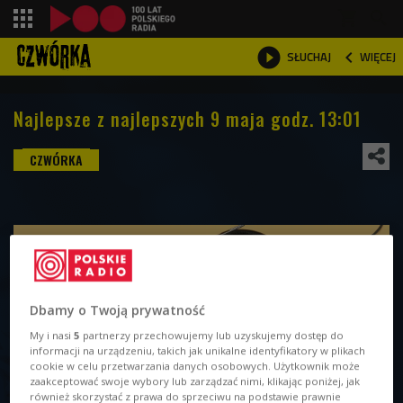
shopping_cart



WIĘCEJ
SŁUCHAJ

Najlepsze z najlepszych 9 maja godz. 13:01
Dbamy o Twoją prywatność
My i nasi
5
partnerzy przechowujemy lub uzyskujemy dostęp do
informacji na urządzeniu, takich jak unikalne identyfikatory w plikach
cookie w celu przetwarzania danych osobowych. Użytkownik może
zaakceptować swoje wybory lub zarządzać nimi, klikając poniżej, jak
również skorzystać z prawa do sprzeciwu na podstawie prawnie