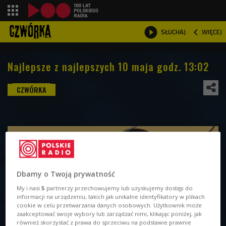
shopping_cart



WIĘCEJ
SŁUCHAJ

Najlepsze z najlepszych 10 maja godz. 13:02
Dbamy o Twoją prywatność
My i nasi
5
partnerzy przechowujemy lub uzyskujemy dostęp do
informacji na urządzeniu, takich jak unikalne identyfikatory w plikach
cookie w celu przetwarzania danych osobowych. Użytkownik może
zaakceptować swoje wybory lub zarządzać nimi, klikając poniżej, jak
również skorzystać z prawa do sprzeciwu na podstawie prawnie