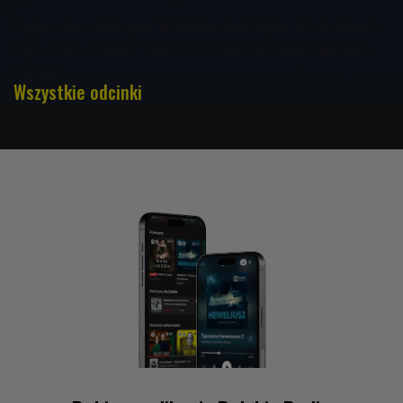
Żeglarstwo i ekologia. Wspólnie dla Bałtyku. O tym mówiła
Olga Sarna. O akcji "Zabierz 5 z lasu" opowiedziała Anna
Sternik
Wszystkie odcinki