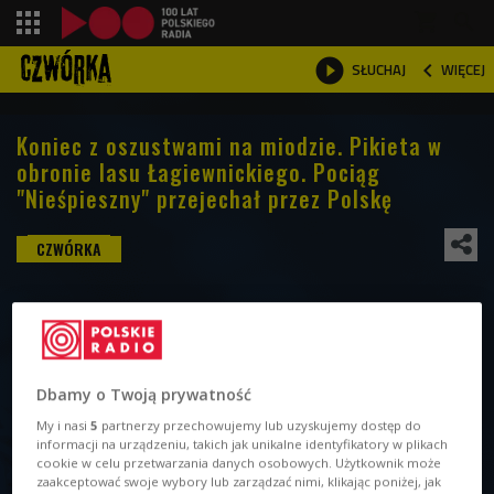
shopping_cart



WIĘCEJ
SŁUCHAJ

Koniec z oszustwami na miodzie. Pikieta w
obronie lasu Łagiewnickiego. Pociąg
"Nieśpieszny" przejechał przez Polskę
Dbamy o Twoją prywatność
My i nasi
5
partnerzy przechowujemy lub uzyskujemy dostęp do
informacji na urządzeniu, takich jak unikalne identyfikatory w plikach
cookie w celu przetwarzania danych osobowych. Użytkownik może
zaakceptować swoje wybory lub zarządzać nimi, klikając poniżej, jak