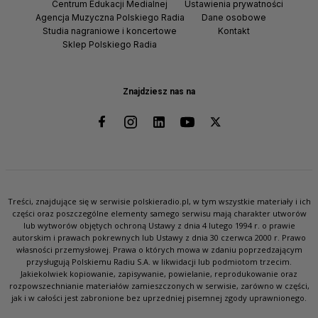
Centrum Edukacji Medialnej
Ustawienia prywatności
Agencja Muzyczna Polskiego Radia
Dane osobowe
Studia nagraniowe i koncertowe
Kontakt
Sklep Polskiego Radia
Znajdziesz nas na
Treści, znajdujące się w serwisie polskieradio.pl, w tym wszystkie materiały i ich
części oraz poszczególne elementy samego serwisu mają charakter utworów
lub wytworów objętych ochroną Ustawy z dnia 4 lutego 1994 r. o prawie
autorskim i prawach pokrewnych lub Ustawy z dnia 30 czerwca 2000 r. Prawo
własności przemysłowej. Prawa o których mowa w zdaniu poprzedzającym
przysługują Polskiemu Radiu S.A. w likwidacji lub podmiotom trzecim.
Jakiekolwiek kopiowanie, zapisywanie, powielanie, reprodukowanie oraz
rozpowszechnianie materiałów zamieszczonych w serwisie, zarówno w części,
jak i w całości jest zabronione bez uprzedniej pisemnej zgody uprawnionego.