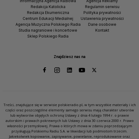
Informacyjna Agencja Radiowa
Agencja Reklamy
Redakcja Katolicka
Regulamin serwisu
Redakcja Ekumeniczna
Polityka prywatności
Centrum Edukacji Medialnej
Ustawienia prywatności
Agencja Muzyczna Polskiego Radia
Dane osobowe
Studia nagraniowe i koncertowe
Kontakt
Sklep Polskiego Radia
Znajdziesz nas na
Treści, znajdujące się w serwisie polskieradio.pl, w tym wszystkie materiały i ich
części oraz poszczególne elementy samego serwisu mają charakter utworów
lub wytworów objętych ochroną Ustawy z dnia 4 lutego 1994 r. o prawie
autorskim i prawach pokrewnych lub Ustawy z dnia 30 czerwca 2000 r. Prawo
własności przemysłowej. Prawa o których mowa w zdaniu poprzedzającym
przysługują Polskiemu Radiu S.A. w likwidacji lub podmiotom trzecim.
Jakiekolwiek kopiowanie, zapisywanie, powielanie, reprodukowanie oraz