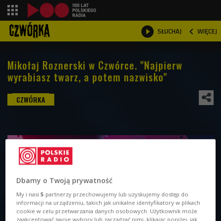
shopping_cart



WIĘCEJ
SŁUCHAJ

Mikołaj Roznerski w Czwórce. "Najpierw
wyrabiasz twarz, a potem nazwisko"
Dbamy o Twoją prywatność
My i nasi
5
partnerzy przechowujemy lub uzyskujemy dostęp do
informacji na urządzeniu, takich jak unikalne identyfikatory w plikach
cookie w celu przetwarzania danych osobowych. Użytkownik może
zaakceptować swoje wybory lub zarządzać nimi, klikając poniżej, jak