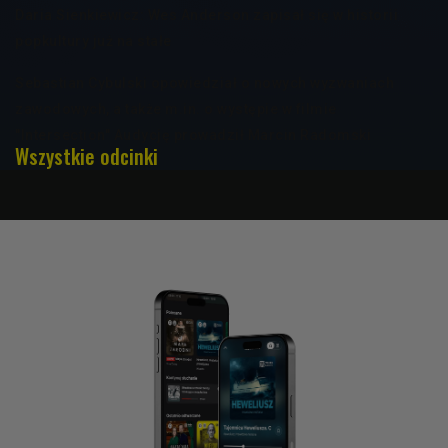
Daria Sienkiewicz: Wes Anderson zapisał się w historii
popkultury już na stałe
Sebastian Cybulski opowiedział o nowych wyzwaniach
zawodowych, a także m.in. o występie w filmie
"Intersection" Audycję prowadził Marcin Radomski
Wszystkie odcinki