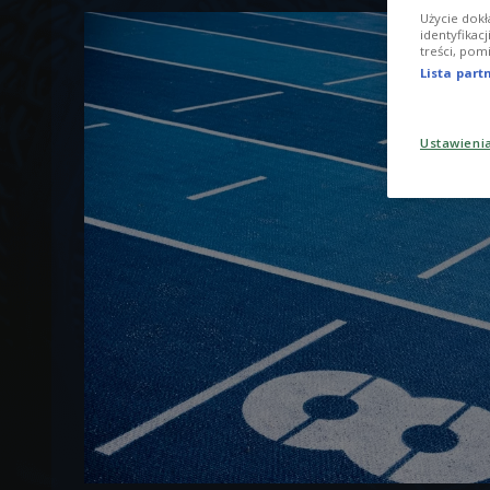
Użycie dokł
identyfikac
treści, pom
Lista par
Ustawieni