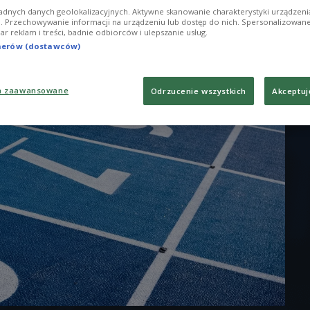
adnych danych geolokalizacyjnych. Aktywne skanowanie charakterystyki urządzen
ji. Przechowywanie informacji na urządzeniu lub dostęp do nich. Spersonalizowane
iar reklam i treści, badnie odbiorców i ulepszanie usług.
tnerów (dostawców)
a zaawansowane
Odrzucenie wszystkich
Akceptuj