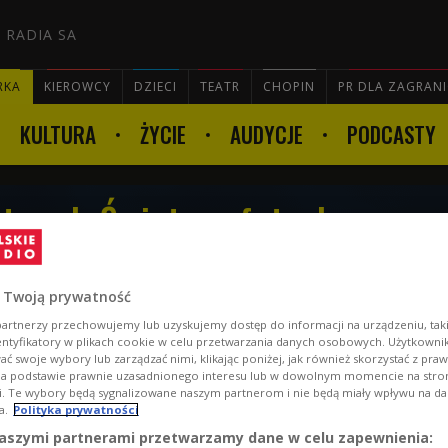
 RADIA SA
RKA
KIEROWCY
DZIECI
TEATR
CHOPIN
PR DLA ZAGRAN
KULTURA
ŻYCIE
AUDYCJE
PODCASTY

twach Świata w futsalu
 Wojciech Weiss. Alicja
 biegu w Ultra-Trail
 Twoją prywatność
artnerzy przechowujemy lub uzyskujemy dostęp do informacji na urządzeniu, taki
entyfikatory w plikach cookie w celu przetwarzania danych osobowych. Użytkown
ć swoje wybory lub zarządzać nimi, klikając poniżej, jak również skorzystać z pra
na podstawie prawnie uzasadnionego interesu lub w dowolnym momencie na stroni
i. Te wybory będą sygnalizowane naszym partnerom i nie będą miały wpływu na d
a.
Polityka prywatności
aszymi partnerami przetwarzamy dane w celu zapewnienia: