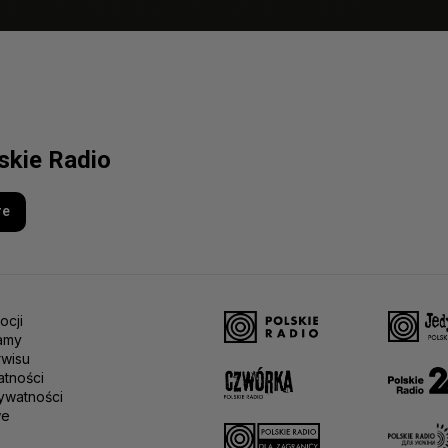
lskie Radio
re
ocji
amy
rwisu
atności
ywatności
we