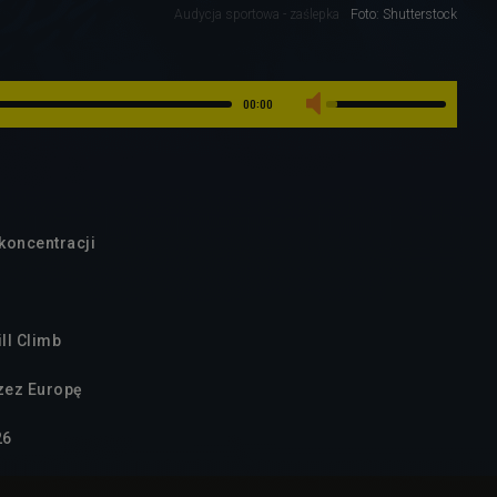
Audycja sportowa - zaślepka
Foto: Shutterstock
00:00
 koncentracji
ill Climb
zez Europę
26