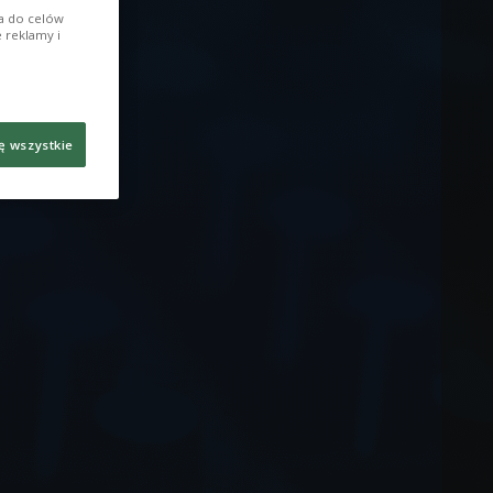
ia do celów
 reklamy i
ę wszystkie