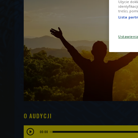
Użycie dokł
identyfikac
treści, pom
Lista par
Ustawieni
O AUDYCJI
00:00