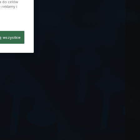
ia do celów
 reklamy i
ę wszystkie