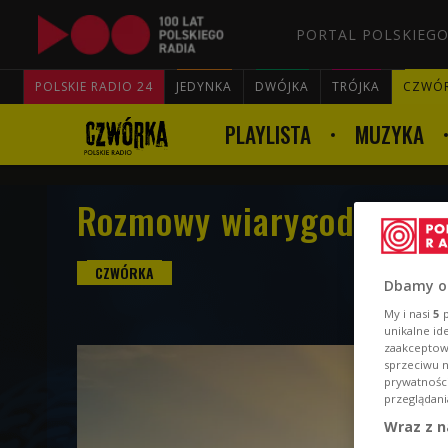
PORTAL POLSKIEGO
POLSKIE RADIO 24
JEDYNKA
DWÓJKA
TRÓJKA
CZWÓ
PLAYLISTA
MUZYKA
Rozmowy wiarygodne 7 c
Dbamy o
My i nasi
5
p
unikalne id
zaakceptowa
sprzeciwu 
prywatnośc
przeglądani
Wraz z n