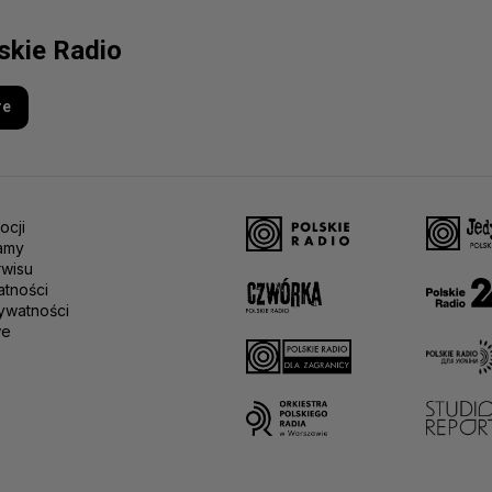
lskie Radio
re
ocji
amy
rwisu
atności
ywatności
we