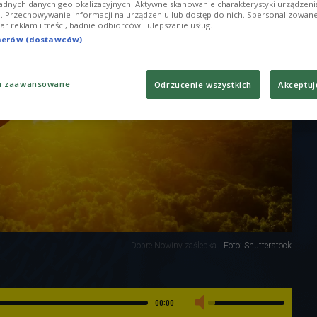
adnych danych geolokalizacyjnych. Aktywne skanowanie charakterystyki urządzen
ji. Przechowywanie informacji na urządzeniu lub dostęp do nich. Spersonalizowane
iar reklam i treści, badnie odbiorców i ulepszanie usług.
tnerów (dostawców)
a zaawansowane
Odrzucenie wszystkich
Akceptuj
Dobre Nowiny zaślepka
Foto: Shutterstock
00:00