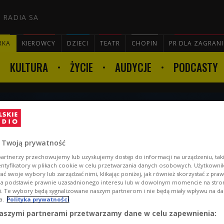
 RADIA SA
RKA
KIEROWCY
DZIECI
TEATR
CHOPIN
PR DLA ZAGRAN
KULTURA
ŻYCIE
AUDYCJE
PODCASTY

zerwca godz. 06:00
 Twoją prywatność
artnerzy przechowujemy lub uzyskujemy dostęp do informacji na urządzeniu, taki
entyfikatory w plikach cookie w celu przetwarzania danych osobowych. Użytkown
ć swoje wybory lub zarządzać nimi, klikając poniżej, jak również skorzystać z pra
na podstawie prawnie uzasadnionego interesu lub w dowolnym momencie na stroni
i. Te wybory będą sygnalizowane naszym partnerom i nie będą miały wpływu na d
a.
Polityka prywatności
aszymi partnerami przetwarzamy dane w celu zapewnienia: