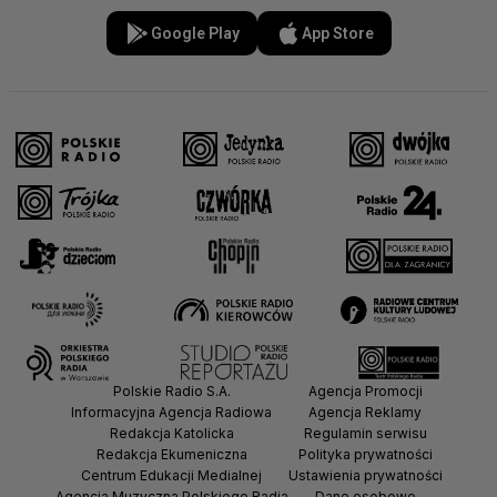
Google Play
App Store
Polskie Radio S.A.
Agencja Promocji
Informacyjna Agencja Radiowa
Agencja Reklamy
Redakcja Katolicka
Regulamin serwisu
Redakcja Ekumeniczna
Polityka prywatności
Centrum Edukacji Medialnej
Ustawienia prywatności
Agencja Muzyczna Polskiego Radia
Dane osobowe