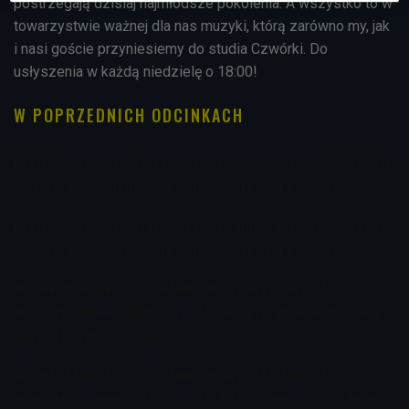
postrzegają dzisiaj najmłodsze pokolenia. A wszystko to w
towarzystwie ważnej dla nas muzyki, którą zarówno my, jak
i nasi goście przyniesiemy do studia Czwórki. Do
usłyszenia w każdą niedzielę o 18:00!
W POPRZEDNICH ODCINKACH
Przypomnienie najciekawszych rozmów z gośćmi. Część II.
Audycję prowadzili Julia Święch i Grzegorz Święch
Przypomnienie najciekawszych rozmów z gośćmi. Część I.
Audycję prowadzili Julia Święch i Grzegorz Święch
Wojtek Urbański o dorastaniu, muzyce i relacjach
międzypokoleniowych. Część II. Audycję prowadzili Julia
Święch i Grzegorz Święch
Wojtek Urbański o dorastaniu, muzyce i relacjach
międzypokoleniowych. Część I. Audycję prowadzili Julia