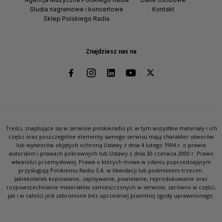
Studia nagraniowe i koncertowe
Kontakt
Sklep Polskiego Radia
Znajdziesz nas na
Treści, znajdujące się w serwisie polskieradio.pl, w tym wszystkie materiały i ich
części oraz poszczególne elementy samego serwisu mają charakter utworów
lub wytworów objętych ochroną Ustawy z dnia 4 lutego 1994 r. o prawie
autorskim i prawach pokrewnych lub Ustawy z dnia 30 czerwca 2000 r. Prawo
własności przemysłowej. Prawa o których mowa w zdaniu poprzedzającym
przysługują Polskiemu Radiu S.A. w likwidacji lub podmiotom trzecim.
Jakiekolwiek kopiowanie, zapisywanie, powielanie, reprodukowanie oraz
rozpowszechnianie materiałów zamieszczonych w serwisie, zarówno w części,
jak i w całości jest zabronione bez uprzedniej pisemnej zgody uprawnionego.