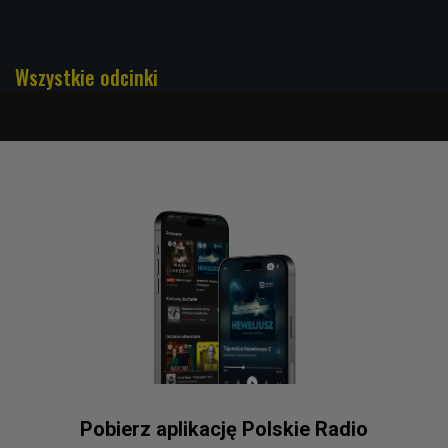
Święch i Grzegorz Święch
Po co nam oceny? O szkolnej presji i motywacji. Część II
Wszystkie odcinki
Pobierz aplikację Polskie Radio