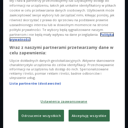
My i nasi
5
partnerzy przechowujemy lub uzyskujemy dostęp do
informacji na urządzeniu, takich jak unikalne identyfikatory w plikach
cookie w celu przetwarzania danych osobowych. Użytkownik może
zaakceptować swoje wybory lub zarządzać nimi, klikając poniżej, jak
również skorzystać z prawa do sprzeciwu na podstawie prawnie
uzasadnionego interesu lub w dowolnym momencie na stronie
polityki prywatności. Te wybory będą sygnalizowane naszym
partnerom i nie będą miały wpływu na dane przeglądania.
Polityka
O AUDYCJI
prywatności
Wraz z naszymi partnerami przetwarzamy dane w
00:00
00:00
celu zapewnienia:
Użycie dokładnych danych geolokalizacyjnych. Aktywne skanowanie
Kiedyś to było? "Ja w Twoim wieku..." to coś więcej, niż
charakterystyki urządzenia do celów identyfikacji. Przechowywanie
informacji na urządzeniu lub dostęp do nich. Spersonalizowane
tylko program radiowy - to projekt, który łączy pokolenia,
reklamy i treści, pomiar reklam i treści, badnie odbiorców i
ulepszanie usług.
pokazuje jak można budować, a nie dzielić. To rozmowy o
Lista partnerów (dostawców)
partnerstwie, zaufaniu i odwadze. Wspólnie z naszymi
gośćmi eksplorujemy świat relacji między pokoleniami.
Zanurzamy się w okresie nastoletnim, w dorosłości,
Ustawienia zaawansowane
dyskutujemy o tym, jakie mieliśmy relacje z rodzicami,
otoczeniem czy pierwszymi pracodawcami, jakie mieliśmy
Odrzucenie wszystkich
Akceptuję wszystkie
obawy wchodząc w dorosłość i jak tę dorosłość