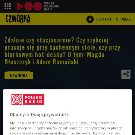
shopping_cart



WIĘCEJ
SŁUCHAJ

Zdalnie czy stacjonarnie? Czy szybciej
pracuje się przy kuchennym stole, czy przy
biurkowym hot-desku? O tym: Magda
Błaszczyk i Adam Romański
Dbamy o Twoją prywatność
My i nasi
5
partnerzy przechowujemy lub uzyskujemy dostęp do
informacji na urządzeniu, takich jak unikalne identyfikatory w plikach
cookie w celu przetwarzania danych osobowych. Użytkownik może