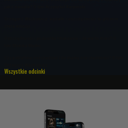
jak z osiedla? O tym Krzysztof Karpiński
Grzegorz Wachowicz: wydatki i oszczędności to głównie
sfera emocji
Oszczędności i poduszka finansowa - ile warto mieć? O
tym Monika Madej
Czy potrafimy oszczędzać i ile mamy oszczędności? O tym
Grzegorz Wachowicz
Wszystkie odcinki