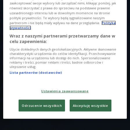
zaakceptować swoje wybory lub zarządzać nimi, klikając poniżej, jak
również skorzystać z prawa do sprzeciwu na podstawie prawnie
uzasadnionego interesu lub w dowolnym momencie na stronie
polityki prywatności. Te wybory będą sygnalizowane naszym
partnerom i nie będą miały wpływu na dane przeglądania.
Polityka
prywatności
Wraz z naszymi partnerami przetwarzamy dane w
O AUDYCJI
celu zapewnienia:
Użycie dokładnych danych geolokalizacyjnych. Aktywne skanowanie
00:00
00:00
charakterystyki urządzenia do celów identyfikacji. Przechowywanie
informacji na urządzeniu lub dostęp do nich. Spersonalizowane
reklamy i treści, pomiar reklam i treści, badnie odbiorców i
Zdalnie czy stacjonarnie? Czy szybciej pracuje się przy
ulepszanie usług.
Lista partnerów (dostawców)
kuchennym stole, czy przy biurkowym hot-desku? O tym:
Magda Błaszczyk i Adam Romański
Ustawienia zaawansowane
W POPRZEDNICH ODCINKACH
Odrzucenie wszystkich
Akceptuję wszystkie
Jak mieszkamy, tak imprezujemy. Co się stało z
domówkami? O tym Ania i Andrzej Gulczyńscy
Domówki kiedyś i dziś. Dlaczego coraz trudniej o imprezy