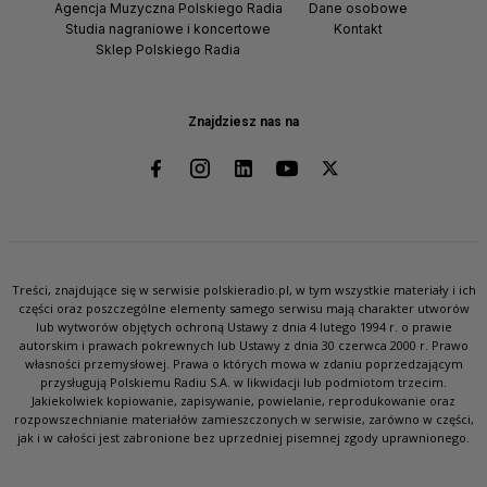
Agencja Muzyczna Polskiego Radia
Dane osobowe
Studia nagraniowe i koncertowe
Kontakt
Sklep Polskiego Radia
Znajdziesz nas na
Treści, znajdujące się w serwisie polskieradio.pl, w tym wszystkie materiały i ich
części oraz poszczególne elementy samego serwisu mają charakter utworów
lub wytworów objętych ochroną Ustawy z dnia 4 lutego 1994 r. o prawie
autorskim i prawach pokrewnych lub Ustawy z dnia 30 czerwca 2000 r. Prawo
własności przemysłowej. Prawa o których mowa w zdaniu poprzedzającym
przysługują Polskiemu Radiu S.A. w likwidacji lub podmiotom trzecim.
Jakiekolwiek kopiowanie, zapisywanie, powielanie, reprodukowanie oraz
rozpowszechnianie materiałów zamieszczonych w serwisie, zarówno w części,
jak i w całości jest zabronione bez uprzedniej pisemnej zgody uprawnionego.