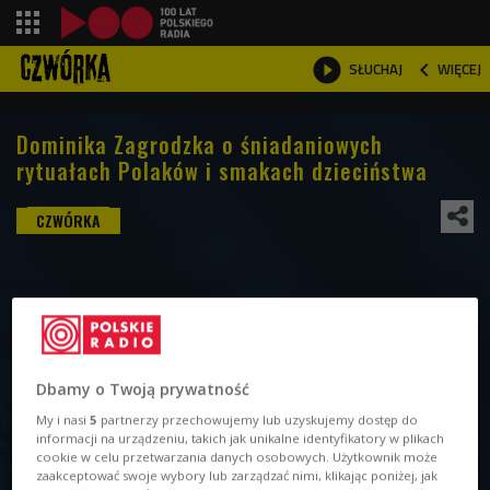
shopping_cart



WIĘCEJ
SŁUCHAJ

Dominika Zagrodzka o śniadaniowych
rytuałach Polaków i smakach dzieciństwa
Dbamy o Twoją prywatność
My i nasi
5
partnerzy przechowujemy lub uzyskujemy dostęp do
informacji na urządzeniu, takich jak unikalne identyfikatory w plikach
cookie w celu przetwarzania danych osobowych. Użytkownik może
zaakceptować swoje wybory lub zarządzać nimi, klikając poniżej, jak