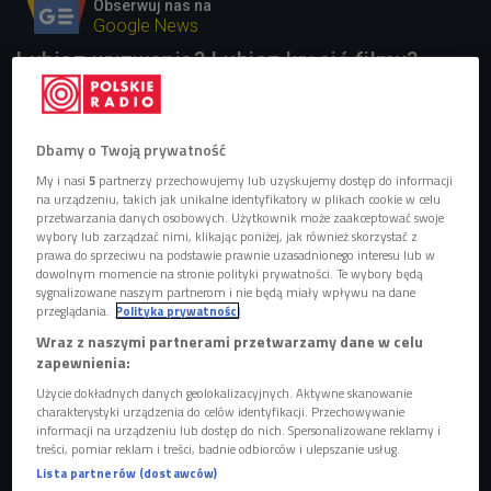
Obserwuj nas na
Google News
Lubisz wyzwania? Lubisz kręcić filmy?
Zbierz przyjaciół lub rodzinę i zróbcie film
w 48 godzin!
Dbamy o Twoją prywatność
My i nasi
5
partnerzy przechowujemy lub uzyskujemy dostęp do informacji
na urządzeniu, takich jak unikalne identyfikatory w plikach cookie w celu
przetwarzania danych osobowych. Użytkownik może zaakceptować swoje
wybory lub zarządzać nimi, klikając poniżej, jak również skorzystać z
prawa do sprzeciwu na podstawie prawnie uzasadnionego interesu lub w
dowolnym momencie na stronie polityki prywatności. Te wybory będą
sygnalizowane naszym partnerom i nie będą miały wpływu na dane
przeglądania.
Polityka prywatności
Wraz z naszymi partnerami przetwarzamy dane w celu
zapewnienia:
Użycie dokładnych danych geolokalizacyjnych. Aktywne skanowanie
charakterystyki urządzenia do celów identyfikacji. Przechowywanie
Bogdan Dziworski jest autorem takich filmów, jak "Hokej", "Podróże Georga
informacji na urządzeniu lub dostęp do nich. Spersonalizowane reklamy i
Philipa Telemanna z Żar do Pszczyny", "Kilka opowieści o człowieku" i "Sceny
treści, pomiar reklam i treści, badnie odbiorców i ulepszanie usług.
narciarskie z Franzem Klammerem" (zdjęcie ilustracyjne)
Foto:
Lista partnerów (dostawców)
Pixabay.com/Public Domain