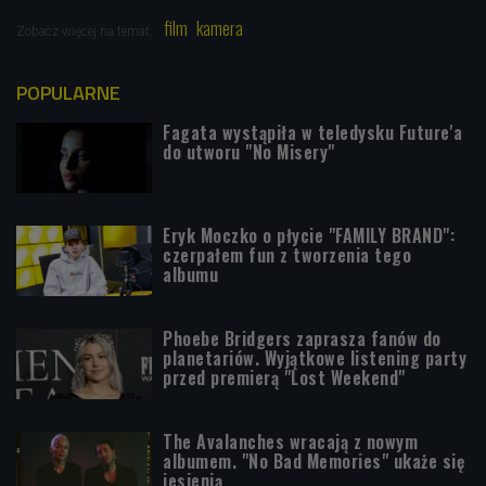
film
kamera
Zobacz więcej na temat:
POPULARNE
Fagata wystąpiła w teledysku Future'a
do utworu "No Misery"
Eryk Moczko o płycie "FAMILY BRAND":
czerpałem fun z tworzenia tego
albumu
Phoebe Bridgers zaprasza fanów do
planetariów. Wyjątkowe listening party
przed premierą "Lost Weekend"
The Avalanches wracają z nowym
albumem. "No Bad Memories" ukaże się
jesienią