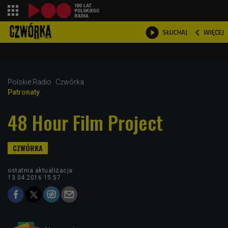
shopping_cart



WIĘCEJ
SŁUCHAJ

Polskie Radio
Czwórka
Patronaty
48 Hour Film Project
ostatnia aktualizacja:
13.04.2016 15:57