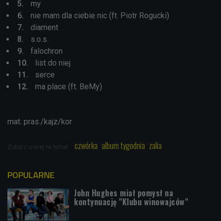
my
nie mam dla ciebie nic (ft. Piotr Rogucki)
diament
s.o.s.
falochron
list do niej
serce
ma place (ft. BeMy)
mat. pras./kajz/kor
czwórka
album tygodnia
zalia
Zobacz więcej na temat:
POPULARNE
John Hughes miał pomysł na
kontynuację "Klubu winowajców"