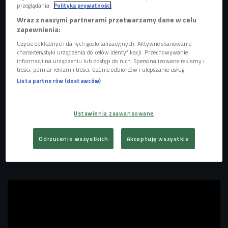
przeglądania.
Polityka prywatności
Wraz z naszymi partnerami przetwarzamy dane w celu
zapewnienia:
Okładka albumu "Serce"
Foto: mat. pras.
Użycie dokładnych danych geolokalizacyjnych. Aktywne skanowanie
charakterystyki urządzenia do celów identyfikacji. Przechowywanie
Album "Serce" zawiera największe hity Zalii, takie jak
informacji na urządzeniu lub dostęp do nich. Spersonalizowane reklamy i
"znowu sam", który zapewnił jej nominację do konkursu o
treści, pomiar reklam i treści, badnie odbiorców i ulepszanie usług.
"Bursztynowego Słowika", balladę "my", która została
Lista partnerów (dostawców)
dostrzeżona przez filmowych twórców i stała się motywem
przewodnim thrillera "Nieprzyjaciel", czy "diament", który
Ustawienia zaawansowane
najdłużej utrzymywał się na listach największych rozgłośni
radiowych. Na płycie nie brakuje również współprac z
Odrzucenie wszystkich
Akceptuję wszystkie
innymi artystami - w "nie mam dla ciebie nic" usłyszymy
Piotra Roguckiego, a w utworze "motyl" Piotra Ziołę.