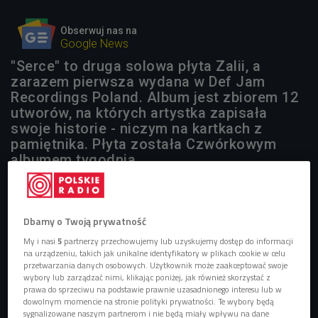
Obserwuj nas na
Google News
"Serce" to druga solowa płyta Zalii, a
zarazem pierwsza wydana w Def Jam
Recordings Poland. Album jest zbiorem 12
utworów, na których artystka zapisała
swoje historie - niczym na kartkach z
pamiętnika. Płyta została Czwórkowym
albumem tygodnia.
Dbamy o Twoją prywatność
My i nasi
5
partnerzy przechowujemy lub uzyskujemy dostęp do informacji
na urządzeniu, takich jak unikalne identyfikatory w plikach cookie w celu
przetwarzania danych osobowych. Użytkownik może zaakceptować swoje
wybory lub zarządzać nimi, klikając poniżej, jak również skorzystać z
prawa do sprzeciwu na podstawie prawnie uzasadnionego interesu lub w
dowolnym momencie na stronie polityki prywatności. Te wybory będą
sygnalizowane naszym partnerom i nie będą miały wpływu na dane