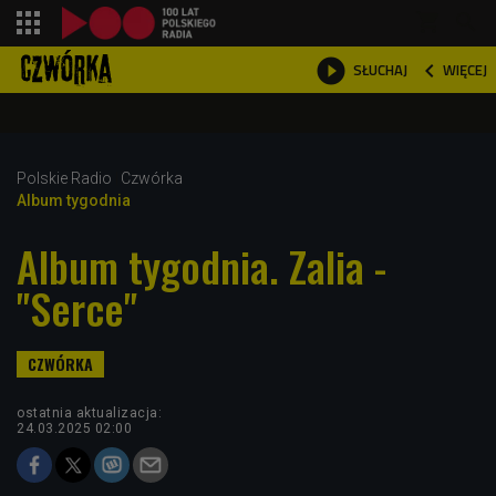
shopping_cart



WIĘCEJ
SŁUCHAJ

Polskie Radio
Czwórka
Album tygodnia
Album tygodnia. Zalia -
"Serce"
ostatnia aktualizacja:
24.03.2025 02:00