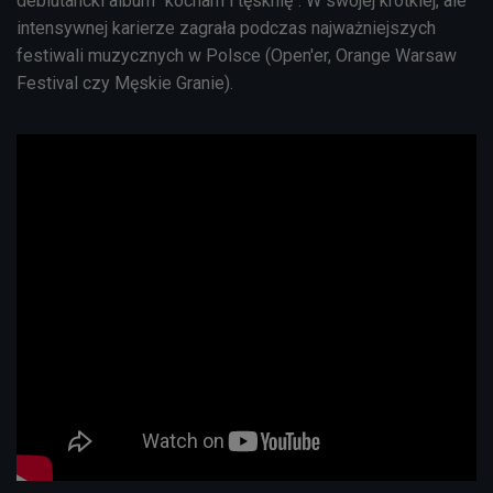
debiutancki album "kocham i tęsknię". W swojej krótkiej, ale
intensywnej karierze zagrała podczas najważniejszych
festiwali muzycznych w Polsce (Open'er, Orange Warsaw
Festival czy Męskie Granie).