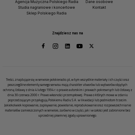
Agencja Muzyczna Polskiego Radia
Dane osobowe
Studia nagraniowe i koncertowe
Kontakt
Sklep Polskiego Radia
Znajdziesz nas na
Treści, znajdujące się w serwisie polskieradio.pl, w tym wszystkie materiały i ich części oraz
poszczególne elementy samego serwisu mają charakter utworów lub wytworów objętych
ochroną Ustawy z dnia 4 lutego 1994 r. o prawie autorskim i prawach pokrewnych lub Ustawy z
dnia 30 czerwca 2000 r. Prawo własności przemysłowej. Prawa o których mowa w zdaniu
poprzedzającym przysługują Polskiemu Radiu S.A. w likwidacji lub podmiotom trzecim.
Jakiekolwiek kopiowanie, zapisywanie, powielanie, reprodukowanie oraz rozpowszechnianie
materiałów zamieszczonych w serwisie, zarówno w części, jak i w całości jest zabronione bez
uprzedniej pisemnej zgody uprawnionego.