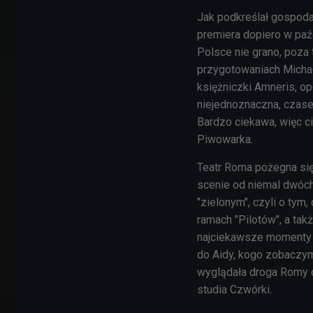
Jak podkreślał gospodar
premiera dopiero w paźd
Polsce nie grano, poza
przygotowaniach Michał
księżniczki Amneris, op
niejednoznaczna, czase
Bardzo ciekawa, więc c
Piwowarka.
Teatr Roma pożegna się 
scenie od niemal dwóch
"zielonym", czyli o ty
ramach "Pilotów", a tak
najciekawsze momenty 
do Aidy, kogo zobaczymy
wyglądała droga Romy 
studia Czwórki.