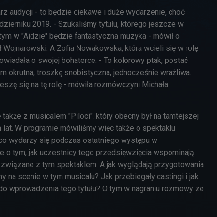
z audycji - to będzie ciekawe i duże wydarzenie, choć
zierniku 2019. - Szukaliśmy tytułu, którego jeszcze w
 tym w "Aidzie" będzie fantastyczna muzyka - mówił o
 Wojnarowski. A Zofia Nowakowska, która wcieli się w rolę
owiadała o swojej bohaterce. - To kolorowy ptak, postać
m okrutna, troszkę snobistyczna, jednocześnie wrażliwa.
ieszę się na tę rolę - mówiła rozmówczyni Michała
także z musicalem "Piloci", który obecny był na tamtejszej
 lat. W programie mówiliśmy więc także o spektaklu
m, co wydarzy się podczas ostatniego występu w
że o tym, jak uczestnicy tego przedsięwzięcia wspominają
związane z tym spektaklem. A jak wyglądają przygotowania
 na scenie w tym musicalu? Jak przebiegały castingi i jak
do wprowadzenia tego tytułu? O tym w nagraniu rozmowy ze