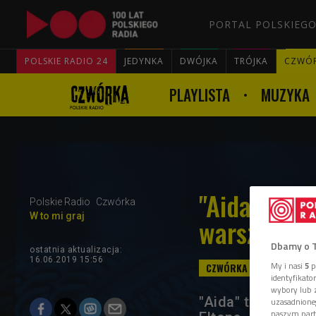
PORTAL POLSKIEGO
POLSKIE RADIO 24
JEDYNKA
DWÓJKA
TRÓJKA
CZWÓ
PLAYLISTA
MUZYKA
"Aida". Muz
Polskie Radio
Czwórka
W to mi graj
warszawsk
Dbamy o 
ostatnia aktualizacja:
16.06.2019 15:56
My i nasi
5
p
identyfikat
wybory lub z
"Aida" to music
uzasadnione
naszym part