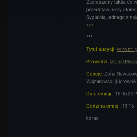
Zapraszamy także do wy
przedstawiliśmy stołec
Sypialnia, jednego z na
>>>
***
Tytuł audycji:
W to mi g
Prowadzi:
Michał Piwo
Goście:
Zofia Nowakows
Wojnarowski (kierownik 
Data emisji:
15.06
.201
Godzina emisji:
13.15
kd/ac