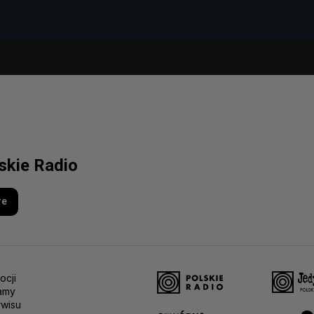
lskie Radio
re
ocji
amy
rwisu