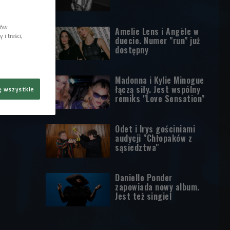
lów
Amelie Lens i Angèle w
i treści,
duecie. Numer "run" już
dostępny
Madonna i Kylie Minogue
łączą siły. Jest wspólny
ę wszystkie
remiks "Love Sensation"
Odet i Irys gościniami
audycji "Chłopaków z
sąsiedztwa"
Danielle Ponder
zapowiada nowy album.
Jest też singiel