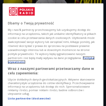
Dbamy o Twoją prywatność
My i nasi
5
partnerzy przechowujemy lub uzyskujemy dostęp do
Robert Cichy
Foto: Czwórka/Martyna Ogonek
informacji na urządzeniu, takich jak unikalne identyfikatory w plikach
O AUDYCJI
cookie w celu przetwarzania danych osobowych. Użytkownik może
zaakceptować swoje wybory lub zarządzać nimi, klikając poniżej, jak
również skorzystać z prawa do sprzeciwu na podstawie prawnie
00:00
00:00
uzasadnionego interesu lub w dowolnym momencie na stronie
polityki prywatności. Te wybory będą sygnalizowane naszym
partnerom i nie będą miały wpływu na dane przeglądania.
Polityka
Tytuł
prywatności
Robert Cichy: "Smack" pojawia się na winylu
Wraz z naszymi partnerami przetwarzamy dane w
celu zapewnienia:
Prowadzący
Użycie dokładnych danych geolokalizacyjnych. Aktywne skanowanie
Damian Sikorski
charakterystyki urządzenia do celów identyfikacji. Przechowywanie
informacji na urządzeniu lub dostęp do nich. Spersonalizowane
reklamy i treści, pomiar reklam i treści, badnie odbiorców i
Opis
ulepszanie usług.
- Premiera krążka miała miejsce tok temu, ale winyl to
Lista partnerów (dostawców)
zawsze było moje marzenie - mówił gość Damiana