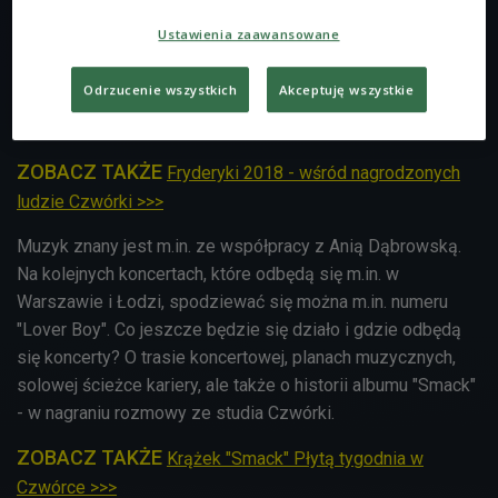
Sikorskiego. Jak podkreślał, oprócz nagranych wcześniej
Ustawienia zaawansowane
numerów na krążku znajdzie się także bonus track. - Mamy
tam ciekawe instrumentarium, m.in. dobro, czy banjo. Ten
Odrzucenie wszystkich
Akceptuję wszystkie
numer musiał pojawić się na winylu, bo to zupełnie inaczej
brzmi - mówił Robert Cichy.
ZOBACZ TAKŻE
Fryderyki 2018 - wśród nagrodzonych
ludzie Czwórki >>>
Muzyk znany jest m.in. ze współpracy z Anią Dąbrowską.
Na kolejnych koncertach, które odbędą się m.in. w
Warszawie i Łodzi, spodziewać się można m.in. numeru
"Lover Boy". Co jeszcze będzie się działo i gdzie odbędą
się koncerty? O trasie koncertowej, planach muzycznych,
solowej ścieżce kariery, ale także o historii albumu "Smack"
- w nagraniu rozmowy ze studia Czwórki.
ZOBACZ TAKŻE
Krążek "Smack" Płytą tygodnia w
Czwórce >>>