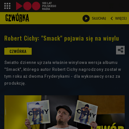
shopping_cart



WIĘCEJ
SŁUCHAJ

Robert Cichy: "Smack" pojawia się na winylu
Światło dzienne ujrzała właśnie winylowa wersja albumu
"Smack", którego autor Robert Cichy nagrodzony został w
tym roku aż dwoma Fryderykami - dla wykonawcy oraz za
produkcję.