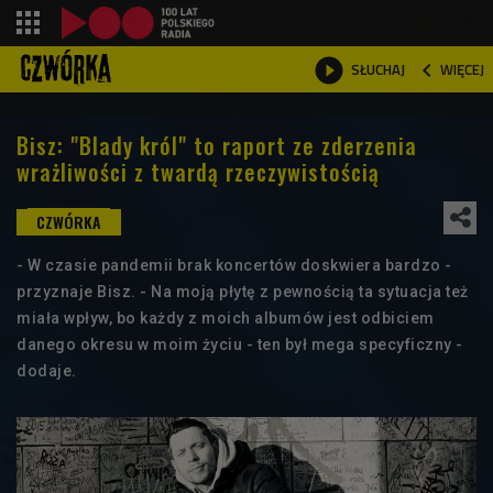
shopping_cart



WIĘCEJ
SŁUCHAJ

Bisz: "Blady król" to raport ze zderzenia
wrażliwości z twardą rzeczywistością
- W czasie pandemii brak koncertów doskwiera bardzo -
przyznaje Bisz. - Na moją płytę z pewnością ta sytuacja też
miała wpływ, bo każdy z moich albumów jest odbiciem
danego okresu w moim życiu - ten był mega specyficzny -
dodaje.