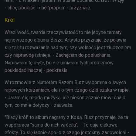
nimi. - Z wiekiem jestem w stanie docenić kunszt i wizję
- chcę podejść i dać "propsa" - przyznaje.
Król
Wrażliwość, twarda rzeczywistość to nie jedyne tematy
najnowszego albumu Bisza. Artysta przyznaje, że pojawia
się też tu rozważanie nad tym, czy wolność jest złudzeniem
czy naprawdę istnieje. - Zachęcam do posłuchania.
Napisałem tę płytę, bo nie umiałem tych problemów
poukładać inaczej - podkreśla.
W rozmowie z Numerem Razem Bisz wspomina o swych
rapowych korzeniach, ale i o tym czego dziś szuka w rapie.
- Jaram się młodą muzyką, ale niekoniecznie mówi ona o
tym, co mnie dotyczy - zauważa.
"Blady król" to album nagrany z Kosą. Bisz przyznaje, że ta
współpraca "sama do nich wróciła". - To daje ciekawe
efekty. To się ładnie spoiło z czego jesteśmy zadowoleni -