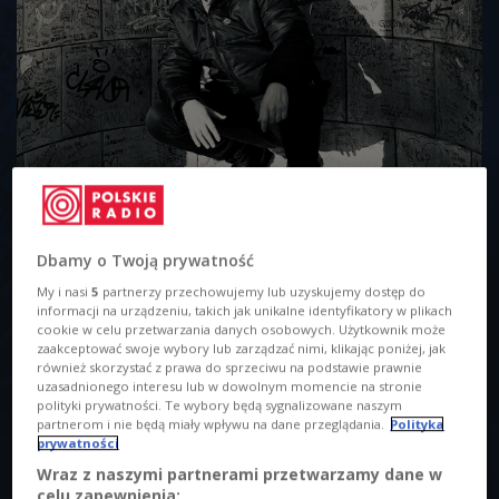
Bisz
Foto: Kobas Laksa/PchamyTenSyf/mat. prasowe
O AUDYCJI
Dbamy o Twoją prywatność
00:00
00:00
My i nasi
5
partnerzy przechowujemy lub uzyskujemy dostęp do
informacji na urządzeniu, takich jak unikalne identyfikatory w plikach
cookie w celu przetwarzania danych osobowych. Użytkownik może
- Ten czas zmusił też ludzi do przewartościowań, innego
zaakceptować swoje wybory lub zarządzać nimi, klikając poniżej, jak
spojrzenia na siebie i to, co robimy. Dla mnie to było cenne i
również skorzystać z prawa do sprzeciwu na podstawie prawnie
uzasadnionego interesu lub w dowolnym momencie na stronie
ważne - mówi gość Numera Raza. - Okazało się też, że
polityki prywatności. Te wybory będą sygnalizowane naszym
gdzieś tam potrafię sobie poradzić. To czas, który otworzył
partnerom i nie będą miały wpływu na dane przeglądania.
Polityka
prywatności
mi też ścieżki do ciekawych projektów okołorapowych czy
Wraz z naszymi partnerami przetwarzamy dane w
pozarapowych. To plusy tej sytuacji, która wybitnie nie jest
celu zapewnienia: