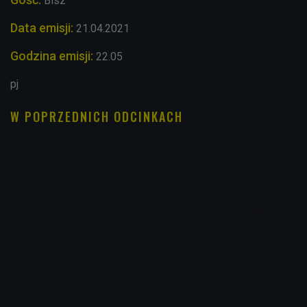
Bisz
Data emisji:
21.04.2021
Godzina emisji:
22.05
pj
W POPRZEDNICH ODCINKACH
Rap i R&B. Od klasyki po nowe brzmienia
Rapowe historie. Mocne bity i wyraziste teksty
Bosski Roman, Młody Bosski i P.A.F.F. Twórcy projektu
PASSKI o swoim najnowszym albumie "KRAK 9". Część II
Bosski Roman, Młody Bosski i P.A.F.F. Twórcy projektu
PASSKI o swoim najnowszym albumie "KRAK 9". Część I
Nowojorski rap - od klasyki po nowe brzmienia