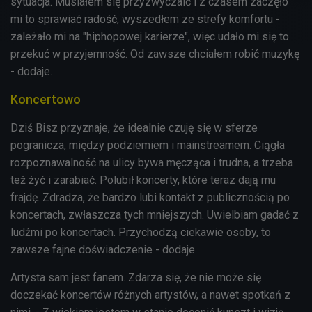
sytuacja. Musiałem się przyzwyczaić i z czasem zaczęło
mi to sprawiać radość, wyszedłem ze strefy komfortu -
zależało mi na "hiphopowej karierze", więc udało mi się to
przekuć w przyjemność. Od zawsze chciałem robić muzykę
- dodaje.
Koncertowo
Dziś Bisz przyznaje, że idealnie czuję się w sferze
pogranicza, między podziemiem i mainstreamem. Ciągła
rozpoznawalność na ulicy bywa męcząca i trudna, a trzeba
też żyć i zarabiać. Polubił koncerty, które teraz dają mu
frajdę. Zdradza, że bardzo lubi kontakt z publicznością po
koncertach, zwłaszcza tych mniejszych. Uwielbiam gadać z
ludźmi po koncertach. Przychodzą ciekawie osoby, to
zawsze fajne doświadczenie - dodaje.
Artysta sam jest fanem. Zdarza się, że nie może się
doczekać koncertów różnych artystów, a nawet spotkań z