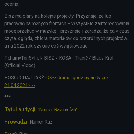
ocenia.
Bisz ma plany na kolejne projekty. Przyznaje, że lubi
pracować na różnych frontach. - W
szystkie zainteresowania
mogę przekuć w muzykę - przyznaje i zdradza, że c
ały czas
czyta, ogląda, zbiera materiałów do przeróżnych projektów,
a na 2022 rok szykuje coś wyjątkowego.
PchamyTenSyf.pl/ BISZ / KOSA - Tracić / Blady Król
(Official Video)
>>>
POSŁUCHAJ TAKŻE
drugiej godziny audycji z
21.04.2021>>>
***
Tytuł audycji:
"Numer Raz na fali"
Prowadzi:
Numer Raz
Gość: