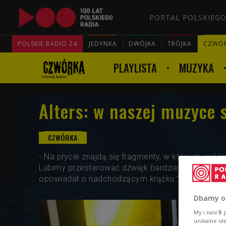
PORTAL POLSKIEGO
POLSKIE RADIO 24
JEDYNKA
DWÓJKA
TRÓJKA
CZWÓ
PLAYLISTA
MUZYKA
Alters: w naszej muzyce 
- Na płycie znajdą się fragmenty, w których ujęli
Lubimy przesterować dźwięk bardziej niż się pow
opowiadał o nadchodzącym krążku "Dawn" Piotr Z
Dbamy o
My i nasi
5
p
unikalne id