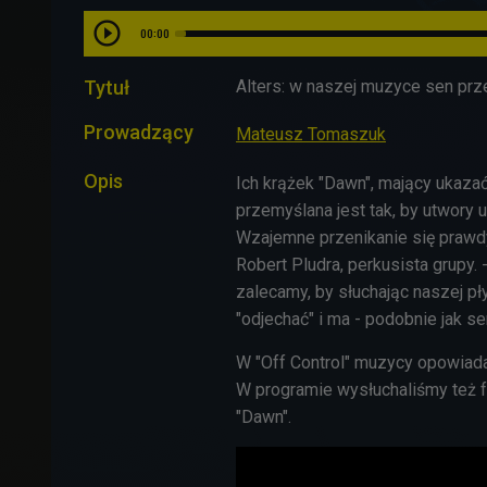
00:00
Tytuł
Alters: w naszej muzyce sen prze
Prowadzący
Mateusz Tomaszuk
Opis
Ich krążek "Dawn", mający ukazać 
przemyślana jest tak, by utwory u
Wzajemne przenikanie się prawd
Robert Pludra, perkusista grupy.
zalecamy, by słuchając naszej pły
"odjechać" i ma - podobnie jak s
W "Off Control" muzycy opowiadal
W programie wysłuchaliśmy też fr
"Dawn".