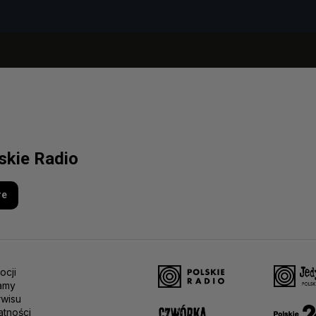
lskie Radio
re
ocji
amy
rwisu
atności