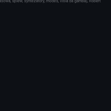
basowa, śpiew, syntezatory, rhodes, viola da gamba), Robert