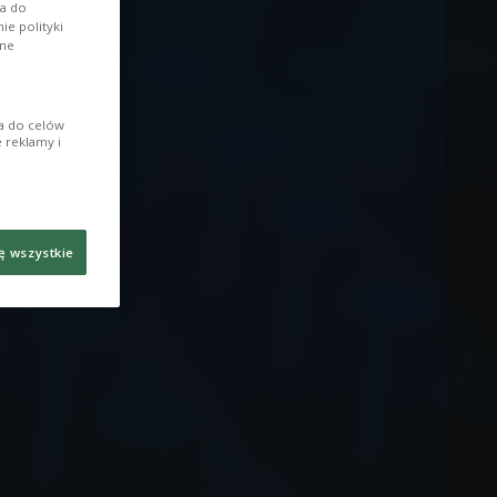
wa do
e polityki
ane
ia do celów
 reklamy i
ę wszystkie