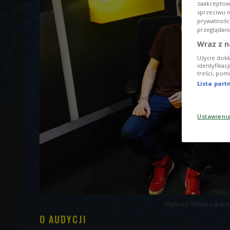
zaakceptowa
sprzeciwu 
prywatnośc
przeglądani
Wraz z n
Użycie dokł
identyfikac
treści, pom
Lista par
Ustawieni
Mateusz Tomaszuk wraz 
O AUDYCJI