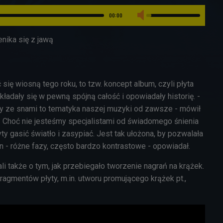
00:00
nika się z jawą
się wiosną tego roku, to tzw. koncept album, czyli płyta
kładały się w pewną spójną całość i opowiadały historię. -
y ze snami to tematyka naszej muzyki od zawsze - mówił
 - Choć nie jesteśmy specjalistami od świadomego śnienia
ty gasić światło i zasypiać. Jest tak ułożona, by pozwalała
en - różne fazy, często bardzo kontrastowe - opowiadał.
i także o tym, jak przebiegało tworzenie nagrań na krążek.
agmentów płyty, m.in. utworu promującego krążek pt.,