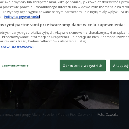
ć swoje wybory lub zarządzać nimi, klikając poniżej, jak również skorzystać z pra
na podstawie prawnie uzasadnionego interesu lub w dowolnym momencie na stroni
i. Te wybory będą sygnalizowane naszym partnerom i nie będą miały wpływu na d
a.
Polityka prywatności
aszymi partnerami przetwarzamy dane w celu zapewnienia:
adnych danych geolokalizacyjnych. Aktywne skanowanie charakterystyki urządzen
ji. Przechowywanie informacji na urządzeniu lub dostęp do nich. Spersonalizowane
iar reklam i treści, badnie odbiorców i ulepszanie usług.
tnerów (dostawców)
a zaawansowane
Odrzucenie wszystkich
Akceptuj
z muzykami grupy Alters: Robertem Pludrą i Piotr Zalewskim
Foto: Czwórka