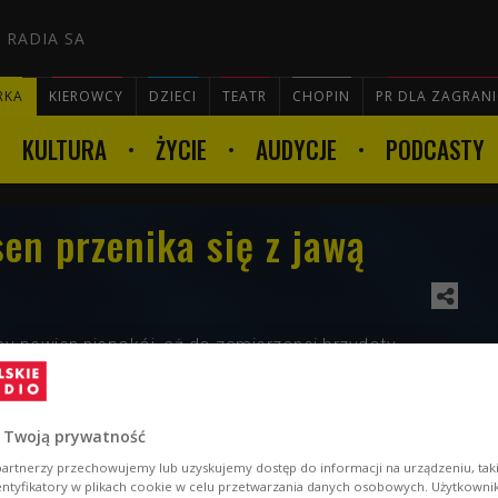
 RADIA SA
RKA
KIEROWCY
DZIECI
TEATR
CHOPIN
PR DLA ZAGRAN
KULTURA
ŻYCIE
AUDYCJE
PODCASTY

sen przenika się z jawą
śmy pewien niepokój, aż do zamierzonej brzydoty.
inno i dostrzegamy piękno w brzydkim brzmieniu -
alewski z grupy Alters.
 Twoją prywatność
artnerzy przechowujemy lub uzyskujemy dostęp do informacji na urządzeniu, taki
entyfikatory w plikach cookie w celu przetwarzania danych osobowych. Użytkown