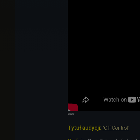
***
Tytuł audycji:
"Off Control"