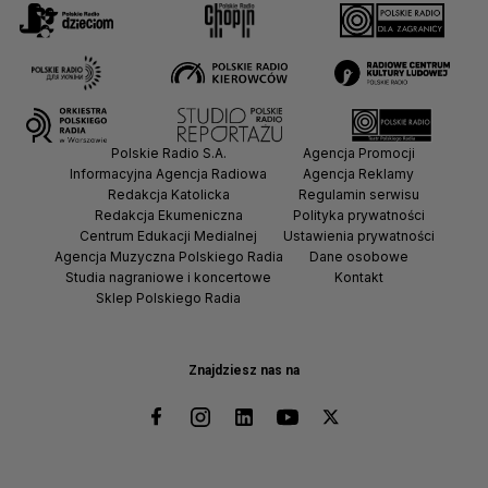
Polskie Radio S.A.
Agencja Promocji
Informacyjna Agencja Radiowa
Agencja Reklamy
Redakcja Katolicka
Regulamin serwisu
Redakcja Ekumeniczna
Polityka prywatności
Centrum Edukacji Medialnej
Ustawienia prywatności
Agencja Muzyczna Polskiego Radia
Dane osobowe
Studia nagraniowe i koncertowe
Kontakt
Sklep Polskiego Radia
Znajdziesz nas na