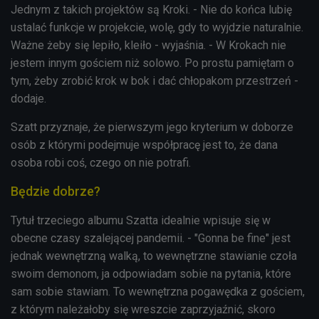
Jednym z takich projektów są Kroki. - N
ie do końca lubię
ustalać funkcje w projekcie, wolę, gdy to wyjdzie naturalnie.
Ważne żeby się lepiło, kleiło - wyjaśnia. - W Krokach nie
jestem innym gościem niż solowo. Po prostu pamiętam o
tym, żeby zrobić krok w bok i dać chłopakom przestrzeń -
dodaje.
Szatt przyznaje, że pierwszym jego kryterium w doborze
osób z którymi podejmuje współpracę jest to, że dana
osoba robi coś, czego on nie potrafi.
Będzie dobrze?
Tytuł trzeciego albumu Szatta idealnie wpisuje się w
obecne czasy szalejącej pandemii. - "Gonna be fine" jest
jednak wewnętrzną walką, to wewnętrzne stawianie czoła
swoim demonom, ja odpowiadam sobie na pytania, które
sam sobie stawiam. To wewnętrzna pogawędka z gościem,
z którym należałoby się wreszcie zaprzyjaźnić, skoro