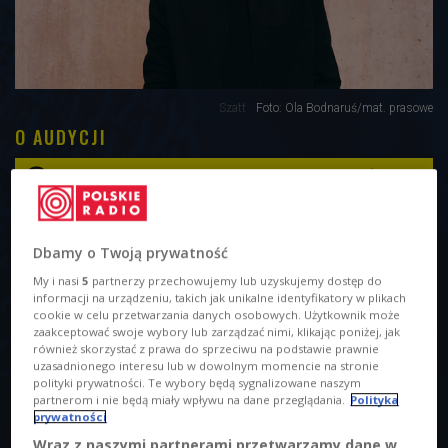
Szatt
Foto: Ola Bodnaruś/mat. prasowe
O AUDYCJI
00:00
00:00
Tytuł
Dbamy o Twoją prywatność
Prywatka Szatta, czyli wszystko będzie dobrze
My i nasi
5
partnerzy przechowujemy lub uzyskujemy dostęp do
Prowadzący
informacji na urządzeniu, takich jak unikalne identyfikatory w plikach
cookie w celu przetwarzania danych osobowych. Użytkownik może
Kaczyńska Urszula
zaakceptować swoje wybory lub zarządzać nimi, klikając poniżej, jak
również skorzystać z prawa do sprzeciwu na podstawie prawnie
Szatt to producent działający przy wielu projektach
uzasadnionego interesu lub w dowolnym momencie na stronie
polityki prywatności. Te wybory będą sygnalizowane naszym
muzycznych już od ponad dekady. Współtworzy zespół
partnerom i nie będą miały wpływu na dane przeglądania.
Polityka
Kroki oraz podejmuje coraz to nowe kolaboracje z takimi
prywatności
wykonawcami jak, chociażby Ralph Kamiński, Piotr Rogucki
Wraz z naszymi partnerami przetwarzamy dane w