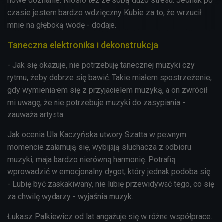
nowe doznanie. Niosło też ze sobą dużo stresu. Jednak po
czasie jestem bardzo wdzięczny Kubie za to, że wrzucił
mnie na głęboką wodę - dodaje.
Taneczna elektronika i dekonstrukcja
- Jak się okazuje, nie potrzebuję tanecznej muzyki czy
rytmu, żeby dobrze się bawić. Takie miałem spostrzeżenie,
gdy wymieniałem się z przyjacielem muzyką, a on zwrócił
mi uwagę, że nie potrzebuje muzyki do zasypiania -
zauważa artysta.
Jak ocenia Ula Kaczyńska utwory Szatta w pewnym
momencie załamują się, wybijają słuchacza z odbioru
muzyki, maja bardzo nierówną harmonię. Potrafią
wprowadzić w emocjonalny dygot, który jednak podoba się.
- Lubię być zaskakiwany, nie lubię przewidywać tego, co się
za chwilę wydarzy - wyjaśnia muzyk.
Łukasz Palkiewicz od lat angażuje się w różne współprace.