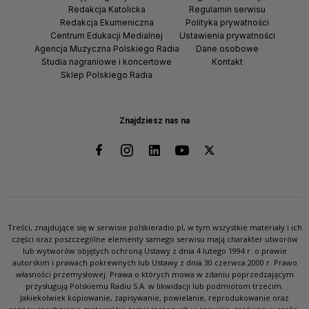
Redakcja Katolicka
Regulamin serwisu
Redakcja Ekumeniczna
Polityka prywatności
Centrum Edukacji Medialnej
Ustawienia prywatności
Agencja Muzyczna Polskiego Radia
Dane osobowe
Studia nagraniowe i koncertowe
Kontakt
Sklep Polskiego Radia
Znajdziesz nas na
Treści, znajdujące się w serwisie polskieradio.pl, w tym wszystkie materiały i ich
części oraz poszczególne elementy samego serwisu mają charakter utworów
lub wytworów objętych ochroną Ustawy z dnia 4 lutego 1994 r. o prawie
autorskim i prawach pokrewnych lub Ustawy z dnia 30 czerwca 2000 r. Prawo
własności przemysłowej. Prawa o których mowa w zdaniu poprzedzającym
przysługują Polskiemu Radiu S.A. w likwidacji lub podmiotom trzecim.
Jakiekolwiek kopiowanie, zapisywanie, powielanie, reprodukowanie oraz