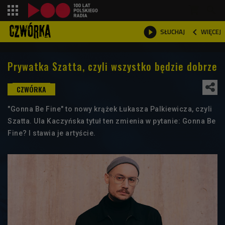
shopping_cart



WIĘCEJ
SŁUCHAJ

Prywatka Szatta, czyli wszystko będzie dobrze
"Gonna Be Fine" to nowy krążek Łukasza Palkiewicza, czyli
Szatta. Ula Kaczyńska tytuł ten zmienia w pytanie: Gonna Be
Fine? I stawia je artyście.