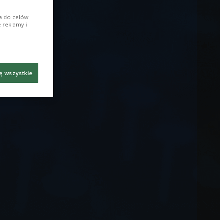
ia do celów
 reklamy i
ę wszystkie