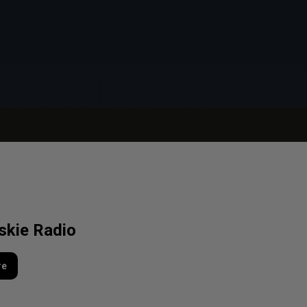
lskie Radio
re