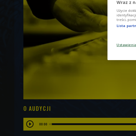
Wraz z n
Użycie dokł
identyfikac
treści, pom
Lista par
Ustawieni
O AUDYCJI
00:00