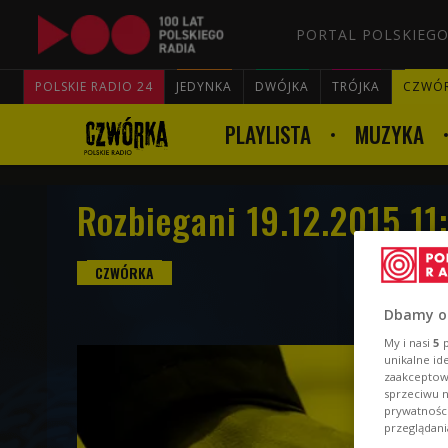
PORTAL POLSKIEGO
POLSKIE RADIO 24
JEDYNKA
DWÓJKA
TRÓJKA
CZWÓ
PLAYLISTA
MUZYKA
Rozbiegani 19.12.2015 11
Dbamy o
My i nasi
5
p
unikalne id
zaakceptowa
sprzeciwu 
prywatnośc
przeglądani