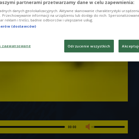
aszymi partnerami przetwarzamy dane w celu zapewnienia:
adnych danych geolokalizacyjnych. Aktywne skanowanie charakterystyki urządzen
ji. Przechowywanie informacji na urządzeniu lub dostęp do nich. Spersonalizowane
iar reklam i treści, badnie odbiorców i ulepszanie usług.
tnerów (dostawców)
a zaawansowane
Odrzucenie wszystkich
Akceptuj
00:00