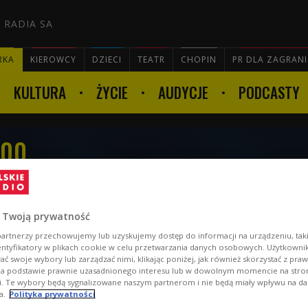
 RADIA SA
RKA
KIEROWCY
DZIECI
TEATR
CHOPIN
PR DLA ZAGRAN
KULTURA
ŻYCIE
AUDYCJE
PODCASTY

:00
 Twoją prywatność
artnerzy przechowujemy lub uzyskujemy dostęp do informacji na urządzeniu, taki
entyfikatory w plikach cookie w celu przetwarzania danych osobowych. Użytkown
ć swoje wybory lub zarządzać nimi, klikając poniżej, jak również skorzystać z pra
na podstawie prawnie uzasadnionego interesu lub w dowolnym momencie na stroni
i. Te wybory będą sygnalizowane naszym partnerom i nie będą miały wpływu na d
a.
Polityka prywatności