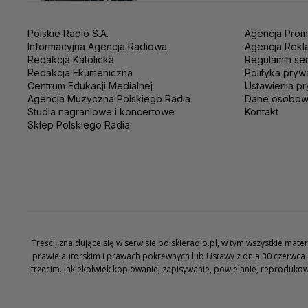
Polskie Radio S.A.
Agencja Prom
Informacyjna Agencja Radiowa
Agencja Rekl
Redakcja Katolicka
Regulamin se
Redakcja Ekumeniczna
Polityka pryw
Centrum Edukacji Medialnej
Ustawienia pr
Agencja Muzyczna Polskiego Radia
Dane osobo
Studia nagraniowe i koncertowe
Kontakt
Sklep Polskiego Radia
Treści, znajdujące się w serwisie polskieradio.pl, w tym wszystkie ma
prawie autorskim i prawach pokrewnych lub Ustawy z dnia 30 czerwca 
trzecim. Jakiekolwiek kopiowanie, zapisywanie, powielanie, reproduko