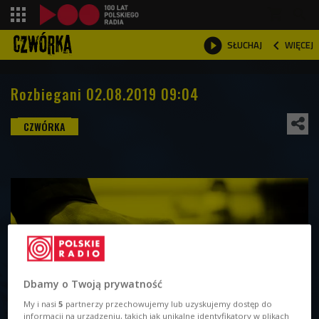
shopping_cart



WIĘCEJ
SŁUCHAJ

Rozbiegani 02.08.2019 09:04
Dbamy o Twoją prywatność
My i nasi
5
partnerzy przechowujemy lub uzyskujemy dostęp do
informacji na urządzeniu, takich jak unikalne identyfikatory w plikach