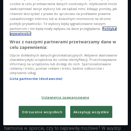
cookie w celu przetwarzania danych osobowych. Użytkownik może
zaakceptować swoje wybory lub zarządzać nimi, klikając poniżej, jak
również skorzystać z prawa do sprzeciwu na podstawie prawnie
O AUDYCJI
uzasadnionego interesu lub w dowolnym momencie na stronie
polityki prywatności. Te wybory będą sygnalizowane naszym
partnerom i nie będą miały wpływu na dane przeglądania.
Polityka
00:00
00:00
prywatności
Wraz z naszymi partnerami przetwarzamy dane w
Tytuł
celu zapewnienia:
Rozbiegani
2019/08/02
09:00
Użycie dokładnych danych geolokalizacyjnych. Aktywne skanowanie
charakterystyki urządzenia do celów identyfikacji. Przechowywanie
Prowadzący
informacji na urządzeniu lub dostęp do nich. Spersonalizowane
reklamy i treści, pomiar reklam i treści, badnie odbiorców i
Terzoni Karina
ulepszanie usług.
Lista partnerów (dostawców)
Opis
Na dzień dobry zamiast kawy polecamy Gorce Ultra Trail,
Ustawienia zaawansowane
zapowiedź w rozmowie telefonicznej z Violettą
Domaradzką. Następnie Monika Mrozowska opowiada o
Odrzucenie wszystkich
Akceptuję wszystkie
jodze, zdrowym odżywianiu i stylu życia, który promuje w
swoich mediach społecznościowych. Wyciszenie, balans,
harmonia w sporcie, czy to naprawdę możliwe? W auydcji