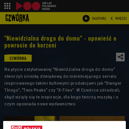
shopping_cart



WIĘCEJ
SŁUCHAJ

"Niewidzialna droga do domu" - opowieść o
powrocie do korzeni
Na płycie zatytułowanej "Niewidzialna droga do domu"
stworzyli ścieżkę dźwiękową do nieistniejącego serialu
inspirowanego takimi kultowymi produkcjami jak "Stanger
Things", "Twin Peaks" czy "X-Files". W Czwórce zdradzali,
skąd wzięły się te inspiracje, dla kogo tworzą muzykę i o
czym opowiada nowe wydawnictwo.