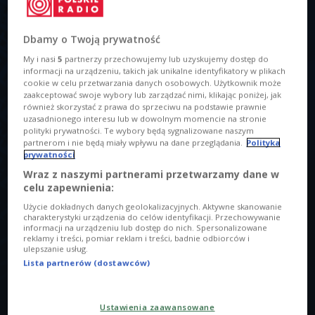
Dbamy o Twoją prywatność
My i nasi
5
partnerzy przechowujemy lub uzyskujemy dostęp do
informacji na urządzeniu, takich jak unikalne identyfikatory w plikach
cookie w celu przetwarzania danych osobowych. Użytkownik może
zaakceptować swoje wybory lub zarządzać nimi, klikając poniżej, jak
również skorzystać z prawa do sprzeciwu na podstawie prawnie
uzasadnionego interesu lub w dowolnym momencie na stronie
polityki prywatności. Te wybory będą sygnalizowane naszym
partnerom i nie będą miały wpływu na dane przeglądania.
Polityka
Jakub Holak, Mateusz Holak
Foto: Martyna Ogonek/Czwórka
prywatności
O AUDYCJI
Wraz z naszymi partnerami przetwarzamy dane w
celu zapewnienia:
00:00
00:00
Użycie dokładnych danych geolokalizacyjnych. Aktywne skanowanie
charakterystyki urządzenia do celów identyfikacji. Przechowywanie
Tytuł
informacji na urządzeniu lub dostęp do nich. Spersonalizowane
reklamy i treści, pomiar reklam i treści, badnie odbiorców i
"Niewidzialna droga do domu" - muzyka w stylu mocumentary
ulepszanie usług.
Lista partnerów (dostawców)
Prowadzący
Kaczyńska Urszula
Ustawienia zaawansowane