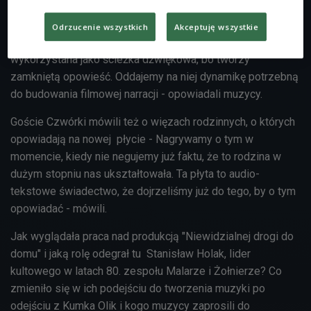
Opis
Pomysł był taki, by odbiorca mógł w trakcie słuchania płyty
Odrzucenie wszystkich
Akceptuję wszystkie
wymyślić do niej własny serial. - Płyta mogłaby zostać
wykorzystana jako ścieżka dźwiękowa, bo tworzy
zamkniętą opowieść. Oddajemy na niej dynamikę potrzebną
do budowania filmowej narracji
- opowiadali muzycy.
Goście Czwórki mówili też o więzach rodzinnych, o których
opowiadają na nowej płycie - Nagrywamy o tym w
momencie, kiedy nie negujemy już faktu, że to rodzina w
dużym stopniu nas ukształtowała. Ta płyta to audio-
tekstowe świadectwo, że dojrzeliśmy już do tego, by o tym
opowiadać - mówili.
Jak wyglądała praca nad produkcją "Niewidzialnej drogi do
domu" i jaką rolę odegrał tu
Stanisław Holak, lider
kultowego w latach 80. zespołu Malarze i Żołnierze
? Co
zmieniło się w ich podejściu do tworzenia muzyki po
odejściu z Kumka Olik i kogo muzycy zaprosili do