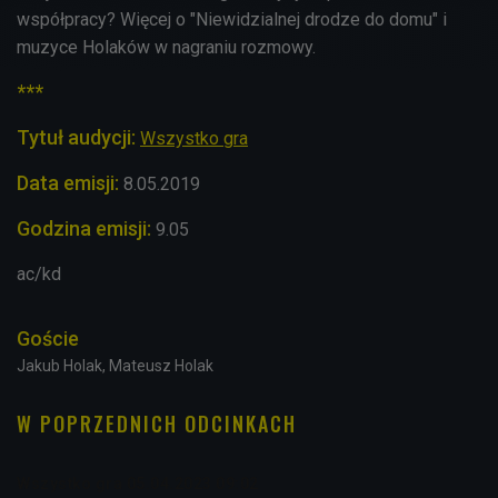
współpracy? Więcej o "Niewidzialnej drodze do domu" i
muzyce Holaków w nagraniu rozmowy.
***
Tytuł audycji:
Wszystko gra
Data emisji:
8
.05.2019
Godzina emisji:
9.05
ac/kd
Goście
Jakub Holak, Mateusz Holak
W POPRZEDNICH ODCINKACH
Wszystko gra 05.04.2023 09:02