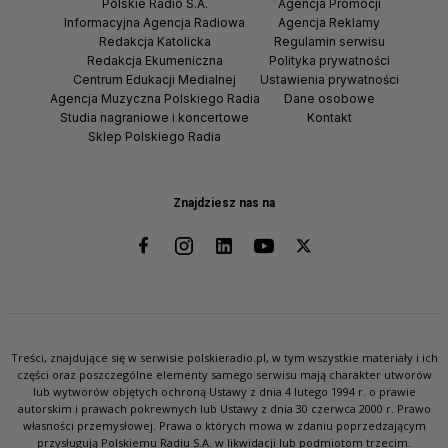
Polskie Radio S.A.
Agencja Promocji
Informacyjna Agencja Radiowa
Agencja Reklamy
Redakcja Katolicka
Regulamin serwisu
Redakcja Ekumeniczna
Polityka prywatności
Centrum Edukacji Medialnej
Ustawienia prywatności
Agencja Muzyczna Polskiego Radia
Dane osobowe
Studia nagraniowe i koncertowe
Kontakt
Sklep Polskiego Radia
Znajdziesz nas na
Treści, znajdujące się w serwisie polskieradio.pl, w tym wszystkie materiały i ich
części oraz poszczególne elementy samego serwisu mają charakter utworów
lub wytworów objętych ochroną Ustawy z dnia 4 lutego 1994 r. o prawie
autorskim i prawach pokrewnych lub Ustawy z dnia 30 czerwca 2000 r. Prawo
własności przemysłowej. Prawa o których mowa w zdaniu poprzedzającym
przysługują Polskiemu Radiu S.A. w likwidacji lub podmiotom trzecim.