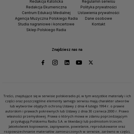
Redakcja Katolicka
Regulamin serwisu
Redakcja Ekumeniczna
Polityka prywatności
Centrum Edukacji Medialnej
Ustawienia prywatności
Agencja Muzyczna Polskiego Radia
Dane osobowe
Studia nagraniowe i koncertowe
Kontakt
Sklep Polskiego Radia
Znajdziesz nas na
Treści, znajdujące się w serwisie polskieradio.pl, w tym wszystkie materiały i ich
części oraz poszczególne elementy samego serwisu mają charakter utworów
lub wytworów objętych ochroną Ustawy z dnia 4 lutego 1994 r. o prawie
autorskim i prawach pokrewnych lub Ustawy z dnia 30 czerwca 2000 r. Prawo
własności przemysłowej. Prawa o których mowa w zdaniu poprzedzającym
przysługują Polskiemu Radiu S.A. w likwidacji lub podmiotom trzecim.
Jakiekolwiek kopiowanie, zapisywanie, powielanie, reprodukowanie oraz
rozpowszechnianie materiałów zamieszczonych w serwisie, zarówno w części,