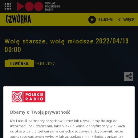
shopping_cart



WIĘCEJ
SŁUCHAJ

2022/04/19
Wolę starsze, wolę młodsze
00:00
19.04.2022
Dbamy o Twoją prywatność
My i nasi
5
partnerzy przechowujemy lub uzyskujemy dostęp do
informacji na urządzeniu, takich jak unikalne identyfikatory w plikach
cookie w celu przetwarzania danych osobowych. Użytkownik może
zaakceptować swoje wybory lub zarządzać nimi, klikając poniżej, jak