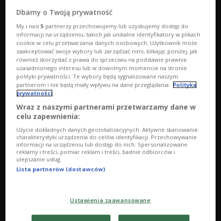
Dbamy o Twoją prywatność
My i nasi
5
partnerzy przechowujemy lub uzyskujemy dostęp do
informacji na urządzeniu, takich jak unikalne identyfikatory w plikach
cookie w celu przetwarzania danych osobowych. Użytkownik może
Wolę starsze, wolę młodsze 17.05.2022 00:00
zaakceptować swoje wybory lub zarządzać nimi, klikając poniżej, jak
również skorzystać z prawa do sprzeciwu na podstawie prawnie
uzasadnionego interesu lub w dowolnym momencie na stronie
polityki prywatności. Te wybory będą sygnalizowane naszym
partnerom i nie będą miały wpływu na dane przeglądania.
Polityka
prywatności
Wraz z naszymi partnerami przetwarzamy dane w
celu zapewnienia:
Użycie dokładnych danych geolokalizacyjnych. Aktywne skanowanie
charakterystyki urządzenia do celów identyfikacji. Przechowywanie
informacji na urządzeniu lub dostęp do nich. Spersonalizowane
reklamy i treści, pomiar reklam i treści, badnie odbiorców i
ulepszanie usług.
Lista partnerów (dostawców)
Ustawienia zaawansowane