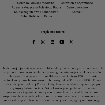
Centrum Edukacji Medialnej
Ustawienia prywatności
Agencja Muzyczna Polskiego Radia
Dane osobowe
Studia nagraniowe i koncertowe
Kontakt
Sklep Polskiego Radia
Znajdziesz nas na
Treści, znajdujące się w serwisie polskieradio.pl, w tym wszystkie materiały i ich
części oraz poszczególne elementy samego serwisu mają charakter utworów
lub wytworów objętych ochroną Ustawy z dnia 4 lutego 1994 r. o prawie
autorskim i prawach pokrewnych lub Ustawy z dnia 30 czerwca 2000 r. Prawo
własności przemysłowej. Prawa o których mowa w zdaniu poprzedzającym
przysługują Polskiemu Radiu S.A. w likwidacji lub podmiotom trzecim.
Jakiekolwiek kopiowanie, zapisywanie, powielanie, reprodukowanie oraz
rozpowszechnianie materiałów zamieszczonych w serwisie, zarówno w części,
jak i w całości jest zabronione bez uprzedniej pisemnej zgody uprawnionego.