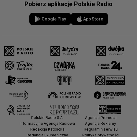
Pobierz aplikację Polskie Radio
Google Play
App Store
Polskie Radio S.A.
Agencja Promocji
Informacyjna Agencja Radiowa
Agencja Reklamy
Redakcja Katolicka
Regulamin serwisu
Redakcja Ekumeniczna
Polityka prywatności