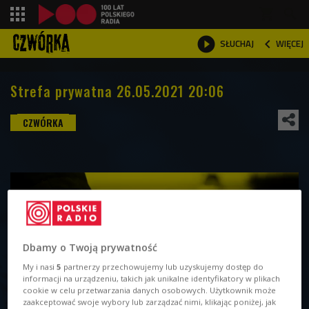
shopping_cart



WIĘCEJ
SŁUCHAJ

Strefa prywatna 26.05.2021 20:06
Dbamy o Twoją prywatność
My i nasi
5
partnerzy przechowujemy lub uzyskujemy dostęp do
informacji na urządzeniu, takich jak unikalne identyfikatory w plikach
cookie w celu przetwarzania danych osobowych. Użytkownik może
zaakceptować swoje wybory lub zarządzać nimi, klikając poniżej, jak