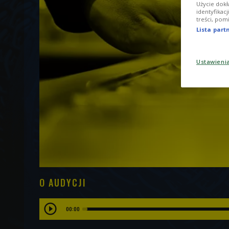
Użycie dokł
identyfikac
treści, pom
Lista par
Ustawieni
O AUDYCJI
00:00