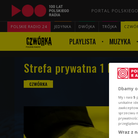
PORTAL POLSKIEGO
POLSKIE RADIO 24
JEDYNKA
DWÓJKA
TRÓJKA
CZWÓ
PLAYLISTA
MUZYKA
Strefa prywatna 1 lipca 
Dbamy o
My i nasi
5
p
unikalne id
zaakceptowa
sprzeciwu 
prywatnośc
przeglądani
Wraz z n