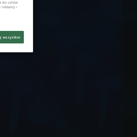
ia do celów
 reklamy i
ę wszystkie