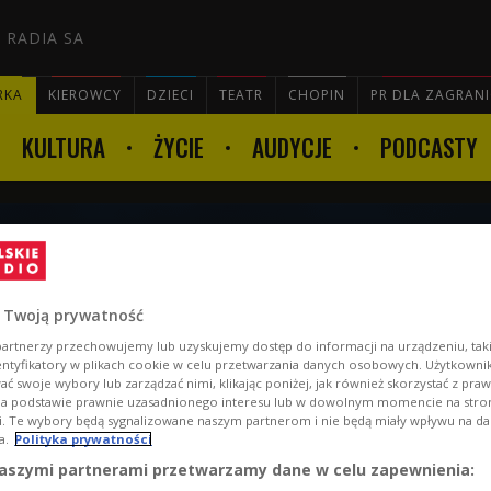
 RADIA SA
RKA
KIEROWCY
DZIECI
TEATR
CHOPIN
PR DLA ZAGRAN
KULTURA
ŻYCIE
AUDYCJE
PODCASTY

20:07
 Twoją prywatność
artnerzy przechowujemy lub uzyskujemy dostęp do informacji na urządzeniu, taki
entyfikatory w plikach cookie w celu przetwarzania danych osobowych. Użytkown
ć swoje wybory lub zarządzać nimi, klikając poniżej, jak również skorzystać z pra
na podstawie prawnie uzasadnionego interesu lub w dowolnym momencie na stroni
i. Te wybory będą sygnalizowane naszym partnerom i nie będą miały wpływu na d
a.
Polityka prywatności
aszymi partnerami przetwarzamy dane w celu zapewnienia: