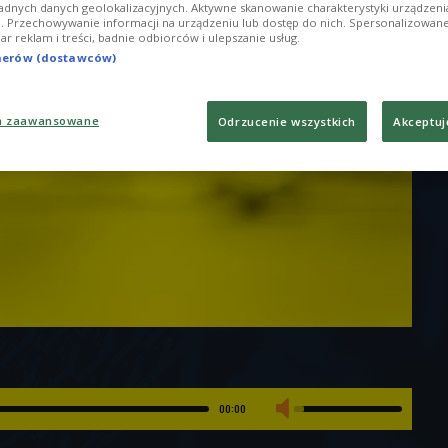
adnych danych geolokalizacyjnych. Aktywne skanowanie charakterystyki urządzen
ji. Przechowywanie informacji na urządzeniu lub dostęp do nich. Spersonalizowane
iar reklam i treści, badnie odbiorców i ulepszanie usług.
tnerów (dostawców)
a zaawansowane
Odrzucenie wszystkich
Akceptuj
00:00