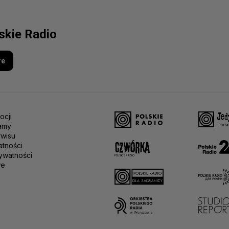
lskie Radio
re
ocji
amy
rwisu
atności
ywatności
we