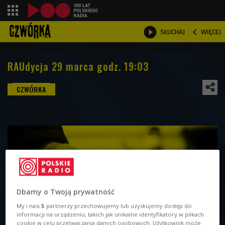
shopping_cart



WIĘCEJ
SŁUCHAJ

RAUdycja 29 marca godz. 19:03
Dbamy o Twoją prywatność
My i nasi
5
partnerzy przechowujemy lub uzyskujemy dostęp do
informacji na urządzeniu, takich jak unikalne identyfikatory w plikach
cookie w celu przetwarzania danych osobowych. Użytkownik może