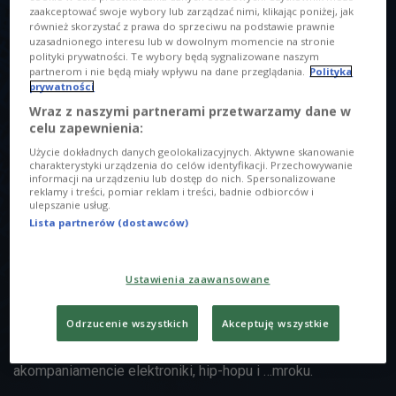
zaakceptować swoje wybory lub zarządzać nimi, klikając poniżej, jak
również skorzystać z prawa do sprzeciwu na podstawie prawnie
uzasadnionego interesu lub w dowolnym momencie na stronie
O AUDYCJI
polityki prywatności. Te wybory będą sygnalizowane naszym
partnerom i nie będą miały wpływu na dane przeglądania.
Polityka
prywatności
00:00
00:00
Wraz z naszymi partnerami przetwarzamy dane w
celu zapewnienia:
RAUdycja 29 marca godz. 19:03
Użycie dokładnych danych geolokalizacyjnych. Aktywne skanowanie
charakterystyki urządzenia do celów identyfikacji. Przechowywanie
RAUtorska RAUdycja RAUdiowa Idealna propozycja dla tych,
informacji na urządzeniu lub dostęp do nich. Spersonalizowane
reklamy i treści, pomiar reklam i treści, badnie odbiorców i
którzy szukają w muzyce świeżych brzmień, nowych
ulepszanie usług.
inspiracji i dźwięków. RAU – znany z niekonwencjonalnego
Lista partnerów (dostawców)
stylu swoich produkcji i kąśliwego, autoironicznego humoru
– dzieli się muzycznymi fascynacjami, "gorącymi"
Ustawienia zaawansowane
odkryciami, własnymi premierami, luźnymi spostrzeżeniami
na aktualne tematy ze świata. W programie nie zabraknie
Odrzucenie wszystkich
Akceptuję wszystkie
rozmów z gośćmi, którzy opowiedzą o kulisach produkcji
muzycznych z branży. A wszystko to przy
akompaniamencie elektroniki, hip-hopu i …mroku.