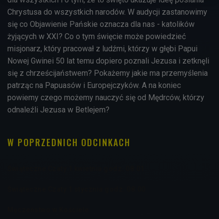
Chrystusa do wszystkich narodów. W audycji zastanowimy
się co Objawienie Pańskie oznacza dla nas - katolików
żyjących w XXI? Co o tym święcie może powiedzieć
misjonarz, który pracował z ludźmi, którzy w głębi Papui
Nowej Gwinei 50 lat temu dopiero poznali Jezusa i zetknęli
się z chrześcijaństwem? Pokażemy jakie ma przemyślenia
patrząc na Papuasów i Europejczyków. A na koniec
powiemy czego możemy nauczyć się od Mędrców, którzy
odnaleźli Jezusa w Betlejem?
W POPRZEDNICH ODCINKACH
Świąteczne Czaty 1 kwietnia godz. 08:01
Świąteczne Czaty 1 stycznia godz. 08:00
Męczeństwo w Kościele