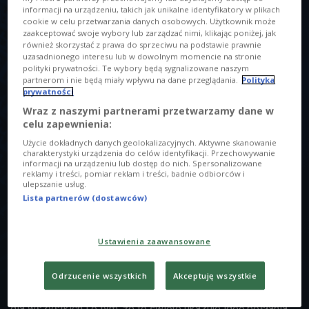
informacji na urządzeniu, takich jak unikalne identyfikatory w plikach
cookie w celu przetwarzania danych osobowych. Użytkownik może
zaakceptować swoje wybory lub zarządzać nimi, klikając poniżej, jak
również skorzystać z prawa do sprzeciwu na podstawie prawnie
uzasadnionego interesu lub w dowolnym momencie na stronie
polityki prywatności. Te wybory będą sygnalizowane naszym
partnerom i nie będą miały wpływu na dane przeglądania.
Polityka
Święto Trzech Króli oznacza objawienie się Chrystusa całemu światu
Foto:
prywatności
jorisvo / shutterstock
Wraz z naszymi partnerami przetwarzamy dane w
O AUDYCJI
celu zapewnienia:
Użycie dokładnych danych geolokalizacyjnych. Aktywne skanowanie
00:00
00:00
charakterystyki urządzenia do celów identyfikacji. Przechowywanie
informacji na urządzeniu lub dostęp do nich. Spersonalizowane
reklamy i treści, pomiar reklam i treści, badnie odbiorców i
ulepszanie usług.
Święto Trzech króli to dzień kiedy wszystkie środowiska
Lista partnerów (dostawców)
misyjne myślą o misjonarzach w modlitwach i kiedy można
wesprzeć misjonarzy ofiarami, dzięki którym będą mogli
realizować projekty misyjne. To dzień kiedy wspieramy
Ustawienia zaawansowane
Centrum Formacji Misyjnej, w którym przygotowują się do
wyjazdu na misje przyszli misjonarze. To także dzień kiedy
Odrzucenie wszystkich
Akceptuję wszystkie
mówimy o uniwersalności misyjnej i o Ewangelii, która jest
dla wszystkich i o tym, że to święto ukazuje ideę posłania