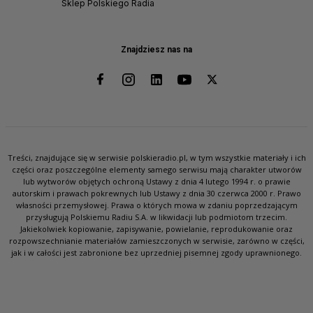
Sklep Polskiego Radia
Znajdziesz nas na
Treści, znajdujące się w serwisie polskieradio.pl, w tym wszystkie materiały i ich
części oraz poszczególne elementy samego serwisu mają charakter utworów
lub wytworów objętych ochroną Ustawy z dnia 4 lutego 1994 r. o prawie
autorskim i prawach pokrewnych lub Ustawy z dnia 30 czerwca 2000 r. Prawo
własności przemysłowej. Prawa o których mowa w zdaniu poprzedzającym
przysługują Polskiemu Radiu S.A. w likwidacji lub podmiotom trzecim.
Jakiekolwiek kopiowanie, zapisywanie, powielanie, reprodukowanie oraz
rozpowszechnianie materiałów zamieszczonych w serwisie, zarówno w części,
jak i w całości jest zabronione bez uprzedniej pisemnej zgody uprawnionego.