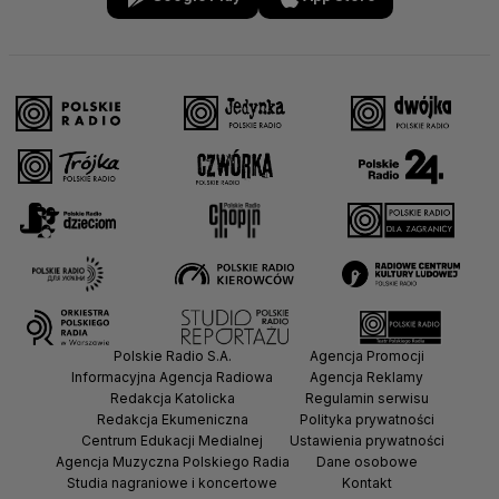
Polskie Radio S.A.
Agencja Promocji
Informacyjna Agencja Radiowa
Agencja Reklamy
Redakcja Katolicka
Regulamin serwisu
Redakcja Ekumeniczna
Polityka prywatności
Centrum Edukacji Medialnej
Ustawienia prywatności
Agencja Muzyczna Polskiego Radia
Dane osobowe
Studia nagraniowe i koncertowe
Kontakt