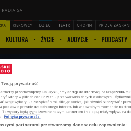
 RADIA SA
RKA
KIEROWCY
DZIECI
TEATR
CHOPIN
PR DLA ZAGRAN
KULTURA
ŻYCIE
AUDYCJE
PODCASTY

erwca godz. 22:01
 Twoją prywatność
artnerzy przechowujemy lub uzyskujemy dostęp do informacji na urządzeniu, taki
entyfikatory w plikach cookie w celu przetwarzania danych osobowych. Użytkown
ć swoje wybory lub zarządzać nimi, klikając poniżej, jak również skorzystać z pra
na podstawie prawnie uzasadnionego interesu lub w dowolnym momencie na stroni
i. Te wybory będą sygnalizowane naszym partnerom i nie będą miały wpływu na d
a.
Polityka prywatności
aszymi partnerami przetwarzamy dane w celu zapewnienia: