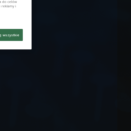
ia do celów
 reklamy i
ę wszystkie