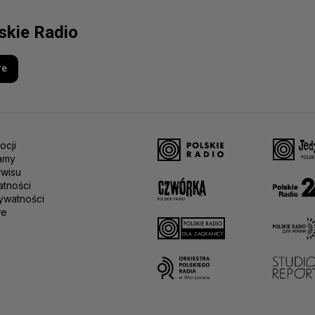
lskie Radio
re
ocji
amy
rwisu
atności
ywatności
we