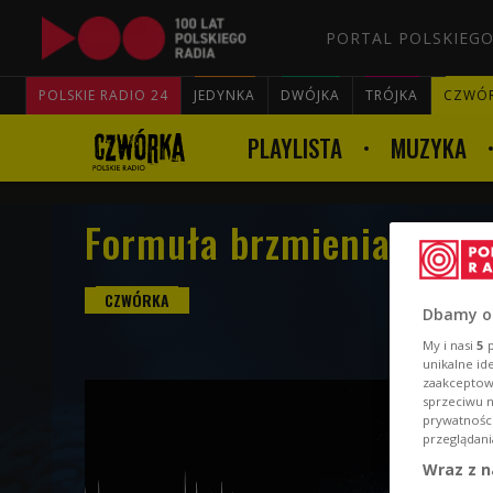
PORTAL POLSKIEGO
POLSKIE RADIO 24
JEDYNKA
DWÓJKA
TRÓJKA
CZWÓ
PLAYLISTA
MUZYKA
Formuła brzmienia 17 cz
Dbamy o
My i nasi
5
p
unikalne id
zaakceptowa
sprzeciwu 
prywatnośc
przeglądani
Wraz z n