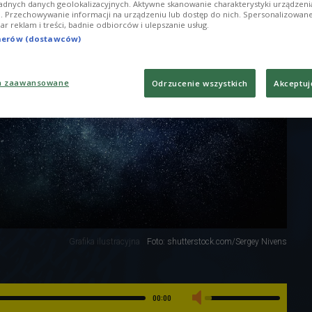
adnych danych geolokalizacyjnych. Aktywne skanowanie charakterystyki urządzen
ji. Przechowywanie informacji na urządzeniu lub dostęp do nich. Spersonalizowane
iar reklam i treści, badnie odbiorców i ulepszanie usług.
tnerów (dostawców)
a zaawansowane
Odrzucenie wszystkich
Akceptuj
Grafika ilustracyjna
Foto: shutterstock.com/Sergey Nivens
00:00