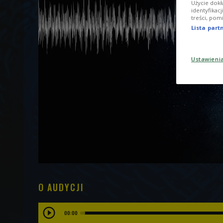
Użycie dokł
identyfikac
treści, pom
Lista par
Ustawieni
O AUDYCJI
00:00