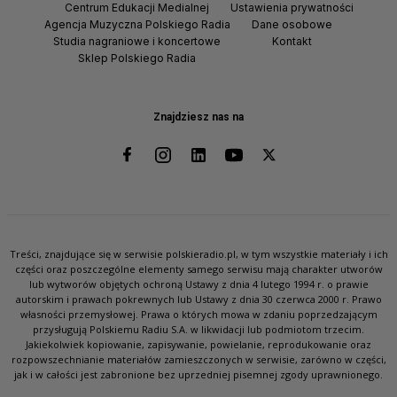
Centrum Edukacji Medialnej
Ustawienia prywatności
Agencja Muzyczna Polskiego Radia
Dane osobowe
Studia nagraniowe i koncertowe
Kontakt
Sklep Polskiego Radia
Znajdziesz nas na
Treści, znajdujące się w serwisie polskieradio.pl, w tym wszystkie materiały i ich
części oraz poszczególne elementy samego serwisu mają charakter utworów
lub wytworów objętych ochroną Ustawy z dnia 4 lutego 1994 r. o prawie
autorskim i prawach pokrewnych lub Ustawy z dnia 30 czerwca 2000 r. Prawo
własności przemysłowej. Prawa o których mowa w zdaniu poprzedzającym
przysługują Polskiemu Radiu S.A. w likwidacji lub podmiotom trzecim.
Jakiekolwiek kopiowanie, zapisywanie, powielanie, reprodukowanie oraz
rozpowszechnianie materiałów zamieszczonych w serwisie, zarówno w części,
jak i w całości jest zabronione bez uprzedniej pisemnej zgody uprawnionego.