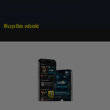
Duszpasterstwo z Koszalina
Kolejne spotkanie w Lednicy, już wkrótce
Wszystkie odcinki