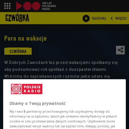
shopping_cart



WIĘCEJ
SŁUCHAJ

Pora na wakacje
W Dobrych Zawodach tuż przed wakacjami spotkamy się
aby podsumować rok spotkań z duszpasterstwami.
Wrócimy do najciekawszych rozmów jakie udało się
zrealizować w ramach audycji. Pokażemy te najbardziej
wyróżniające się i posiadające wyjątkową ofertę. Poznamy
też plany studentów na wakacje. Zaprasza Marta Kawalec
Dbamy o Twoją prywatność
My i nasi
5
partnerzy przechowujemy lub uzyskujemy dostęp do
informacji na urządzeniu, takich jak unikalne identyfikatory w plikach
cookie w celu przetwarzania danych osobowych. Użytkownik może
zaakceptować swoje wybory lub zarządzać nimi, klikając poniżej, jak