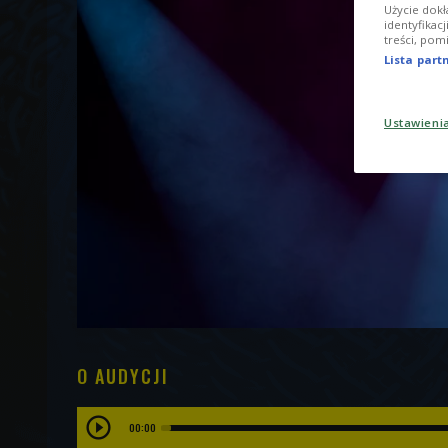
Użycie dokł
identyfikac
treści, pom
Lista par
Ustawieni
O AUDYCJI
00:00