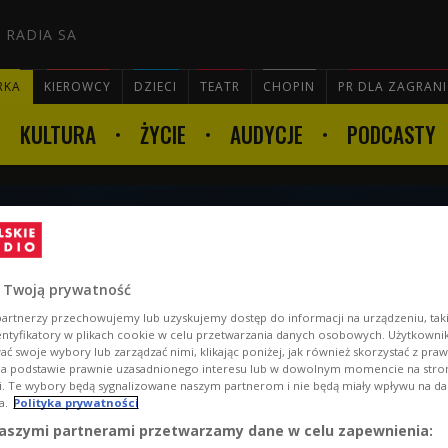
 RADIA SA
RKA
KIEROWCY
DZIECI
TEATR
CHOPIN
PR DLA ZAGRAN
KULTURA
ŻYCIE
AUDYCJE
PODCASTY

ki 5 czerwca godz. 22:02
 Twoją prywatność
artnerzy przechowujemy lub uzyskujemy dostęp do informacji na urządzeniu, taki
entyfikatory w plikach cookie w celu przetwarzania danych osobowych. Użytkown
ć swoje wybory lub zarządzać nimi, klikając poniżej, jak również skorzystać z pra
na podstawie prawnie uzasadnionego interesu lub w dowolnym momencie na stroni
i. Te wybory będą sygnalizowane naszym partnerom i nie będą miały wpływu na d
a.
Polityka prywatności
aszymi partnerami przetwarzamy dane w celu zapewnienia: