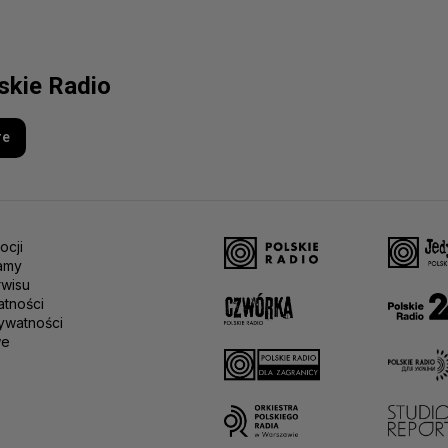
lskie Radio
re
ocji
amy
rwisu
atności
ywatności
we