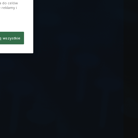
ia do celów
 reklamy i
ę wszystkie