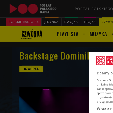
PORTAL POLSKIEGO
POLSKIE RADIO 24
JEDYNKA
DWÓJKA
TRÓJKA
CZWÓ
PLAYLISTA
MUZYKA
Backstage Dominiki Płon
Dbamy o
My i nasi
5
p
unikalne id
zaakceptowa
sprzeciwu 
prywatnośc
przeglądani
Wraz z n