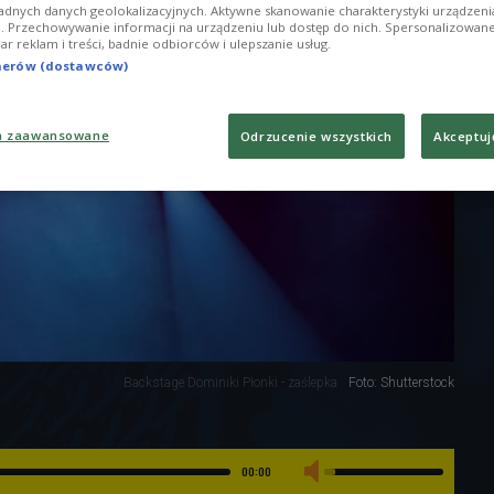
adnych danych geolokalizacyjnych. Aktywne skanowanie charakterystyki urządzen
ji. Przechowywanie informacji na urządzeniu lub dostęp do nich. Spersonalizowane
iar reklam i treści, badnie odbiorców i ulepszanie usług.
tnerów (dostawców)
a zaawansowane
Odrzucenie wszystkich
Akceptuj
Backstage Dominiki Płonki - zaślepka
Foto: Shutterstock
00:00