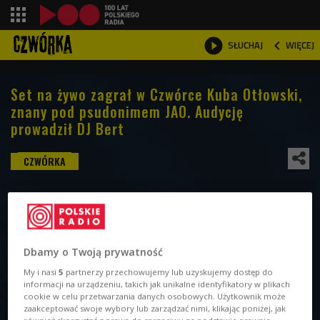
shopping_cart



WIĘCEJ
SŁUCHAJ

Set na żywo zagrał w Czwórce Kuba Otłowski,
znany pod psudonimem JAO. Audycję
prowadził DJ Bert
Dbamy o Twoją prywatność
My i nasi
5
partnerzy przechowujemy lub uzyskujemy dostęp do
informacji na urządzeniu, takich jak unikalne identyfikatory w plikach
cookie w celu przetwarzania danych osobowych. Użytkownik może
zaakceptować swoje wybory lub zarządzać nimi, klikając poniżej, jak