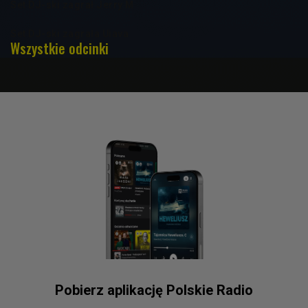
Set DJ-ski zagrał Jerry M
Set DJ-ski zagrała Uiava
Wszystkie odcinki
Pobierz aplikację Polskie Radio