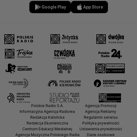
Google Play
App Store
Polskie Radio S.A.
Agencja Promocji
Informacyjna Agencja Radiowa
Agencja Reklamy
Redakcja Katolicka
Regulamin serwisu
Redakcja Ekumeniczna
Polityka prywatności
Centrum Edukacji Medialnej
Ustawienia prywatności
Agencja Muzyczna Polskiego Radia
Dane osobowe