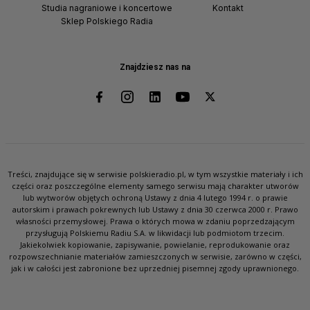
Studia nagraniowe i koncertowe
Kontakt
Sklep Polskiego Radia
Znajdziesz nas na
Treści, znajdujące się w serwisie polskieradio.pl, w tym wszystkie materiały i ich
części oraz poszczególne elementy samego serwisu mają charakter utworów
lub wytworów objętych ochroną Ustawy z dnia 4 lutego 1994 r. o prawie
autorskim i prawach pokrewnych lub Ustawy z dnia 30 czerwca 2000 r. Prawo
własności przemysłowej. Prawa o których mowa w zdaniu poprzedzającym
przysługują Polskiemu Radiu S.A. w likwidacji lub podmiotom trzecim.
Jakiekolwiek kopiowanie, zapisywanie, powielanie, reprodukowanie oraz
rozpowszechnianie materiałów zamieszczonych w serwisie, zarówno w części,
jak i w całości jest zabronione bez uprzedniej pisemnej zgody uprawnionego.