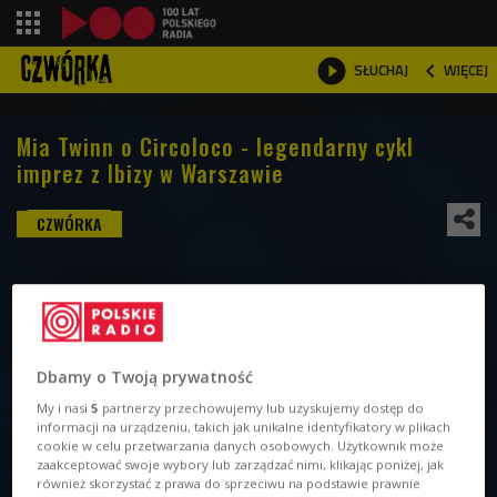
shopping_cart



WIĘCEJ
SŁUCHAJ

Mia Twinn o Circoloco - legendarny cykl
imprez z Ibizy w Warszawie
Dbamy o Twoją prywatność
My i nasi
5
partnerzy przechowujemy lub uzyskujemy dostęp do
informacji na urządzeniu, takich jak unikalne identyfikatory w plikach
cookie w celu przetwarzania danych osobowych. Użytkownik może
zaakceptować swoje wybory lub zarządzać nimi, klikając poniżej, jak
również skorzystać z prawa do sprzeciwu na podstawie prawnie