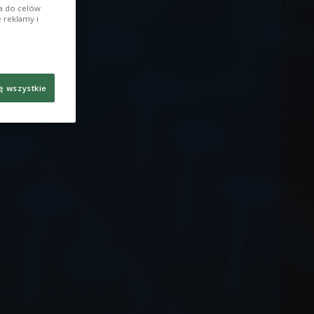
ia do celów
 reklamy i
ę wszystkie