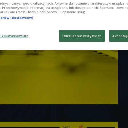
adnych danych geolokalizacyjnych. Aktywne skanowanie charakterystyki urządzen
ji. Przechowywanie informacji na urządzeniu lub dostęp do nich. Spersonalizowane
iar reklam i treści, badnie odbiorców i ulepszanie usług.
tnerów (dostawców)
a zaawansowane
Odrzucenie wszystkich
Akceptuj
00:00