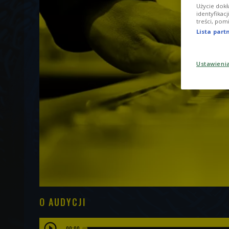
Użycie dokł
identyfikac
treści, pom
Lista par
Ustawieni
O AUDYCJI
00:00