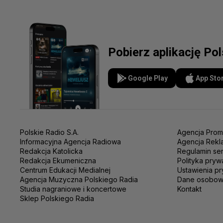
Pobierz aplikację Po
Google Play
App Sto
Polskie Radio S.A.
Agencja Prom
Informacyjna Agencja Radiowa
Agencja Rekl
Redakcja Katolicka
Regulamin se
Redakcja Ekumeniczna
Polityka pryw
Centrum Edukacji Medialnej
Ustawienia pr
Agencja Muzyczna Polskiego Radia
Dane osobo
Studia nagraniowe i koncertowe
Kontakt
Sklep Polskiego Radia