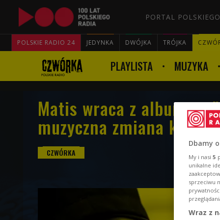
PORTAL POLSKIEGO
POLSKIE RADIO 24
JEDYNKA
DWÓJKA
TRÓJKA
CZWÓ
PLAYLISTA
MUZYKA
Matis wraca z albumem "3
muzyczna zmiana kierun
Dbamy o
My i nasi
5
p
unikalne id
zaakceptowa
sprzeciwu 
prywatnośc
przeglądani
Wraz z n