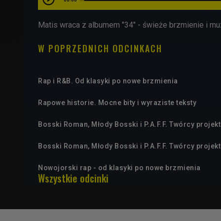
Matis wraca z albumem "34" - świeże brzmienie i m
W POPRZEDNICH ODCINKACH
Rap i R&B. Od klasyki po nowe brzmienia
Rapowe historie. Mocne bity i wyraziste teksty
Bosski Roman, Młody Bosski i P.A.F.F. Twórcy proje
Bosski Roman, Młody Bosski i P.A.F.F. Twórcy proje
Nowojorski rap - od klasyki po nowe brzmienia
Wszystkie odcinki