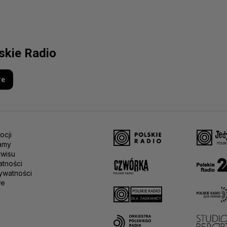
lskie Radio
re
ocji
amy
rwisu
atności
ywatności
we