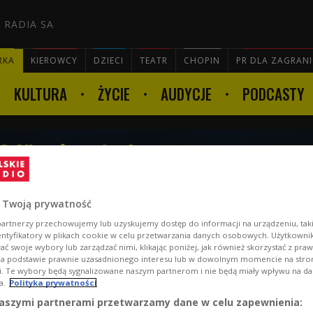
 RADIA SA
RKA
KIEROWCY
DZIECI
TEATR
CHOPIN
PR DLA ZAGRAN
KULTURA
ŻYCIE
AUDYCJE
PODCASTY

4" - świeże brzmienie i
ku
 Twoją prywatność
artnerzy przechowujemy lub uzyskujemy dostęp do informacji na urządzeniu, taki
entyfikatory w plikach cookie w celu przetwarzania danych osobowych. Użytkown
ć swoje wybory lub zarządzać nimi, klikając poniżej, jak również skorzystać z pra
na podstawie prawnie uzasadnionego interesu lub w dowolnym momencie na stroni
i. Te wybory będą sygnalizowane naszym partnerom i nie będą miały wpływu na d
a.
Polityka prywatności
aszymi partnerami przetwarzamy dane w celu zapewnienia: