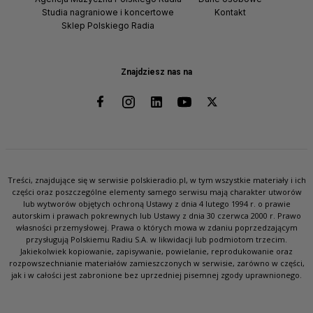
Studia nagraniowe i koncertowe
Kontakt
Sklep Polskiego Radia
Znajdziesz nas na
Treści, znajdujące się w serwisie polskieradio.pl, w tym wszystkie materiały i ich
części oraz poszczególne elementy samego serwisu mają charakter utworów
lub wytworów objętych ochroną Ustawy z dnia 4 lutego 1994 r. o prawie
autorskim i prawach pokrewnych lub Ustawy z dnia 30 czerwca 2000 r. Prawo
własności przemysłowej. Prawa o których mowa w zdaniu poprzedzającym
przysługują Polskiemu Radiu S.A. w likwidacji lub podmiotom trzecim.
Jakiekolwiek kopiowanie, zapisywanie, powielanie, reprodukowanie oraz
rozpowszechnianie materiałów zamieszczonych w serwisie, zarówno w części,
jak i w całości jest zabronione bez uprzedniej pisemnej zgody uprawnionego.