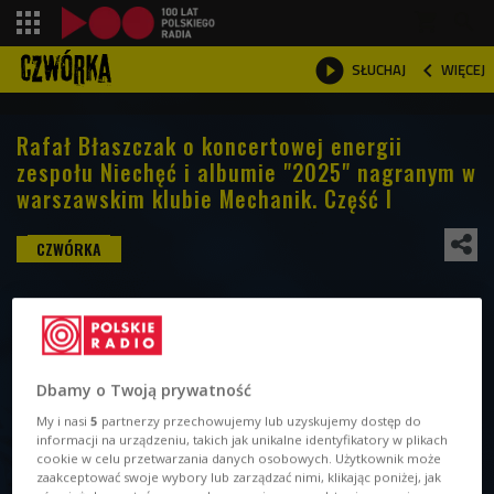
shopping_cart



WIĘCEJ
SŁUCHAJ

Rafał Błaszczak o koncertowej energii
zespołu Niechęć i albumie "2025" nagranym w
warszawskim klubie Mechanik. Część I
Dbamy o Twoją prywatność
My i nasi
5
partnerzy przechowujemy lub uzyskujemy dostęp do
informacji na urządzeniu, takich jak unikalne identyfikatory w plikach
cookie w celu przetwarzania danych osobowych. Użytkownik może
zaakceptować swoje wybory lub zarządzać nimi, klikając poniżej, jak