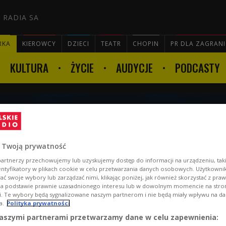
 RADIA SA
RKA
KIEROWCY
DZIECI
TEATR
CHOPIN
PR DLA ZAGRAN
KULTURA
ŻYCIE
AUDYCJE
PODCASTY

konkursu "Będzie głośno!"
 Twoją prywatność
artnerzy przechowujemy lub uzyskujemy dostęp do informacji na urządzeniu, taki
entyfikatory w plikach cookie w celu przetwarzania danych osobowych. Użytkown
ć swoje wybory lub zarządzać nimi, klikając poniżej, jak również skorzystać z pra
na podstawie prawnie uzasadnionego interesu lub w dowolnym momencie na stroni
i. Te wybory będą sygnalizowane naszym partnerom i nie będą miały wpływu na d
a.
Polityka prywatności
aszymi partnerami przetwarzamy dane w celu zapewnienia: