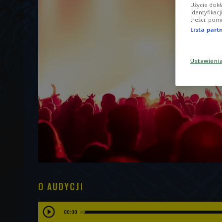
Użycie dokł
identyfikac
treści, pom
Lista par
Ustawieni
O AUDYCJI
00:00