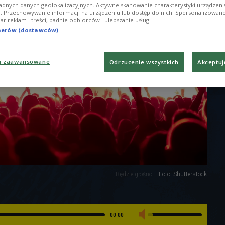
adnych danych geolokalizacyjnych. Aktywne skanowanie charakterystyki urządzen
ji. Przechowywanie informacji na urządzeniu lub dostęp do nich. Spersonalizowane
iar reklam i treści, badnie odbiorców i ulepszanie usług.
tnerów (dostawców)
a zaawansowane
Odrzucenie wszystkich
Akceptuj
Będzie głośno!
Foto: Shutterstock
00:00