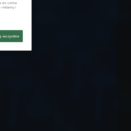
ia do celów
 reklamy i
ę wszystkie