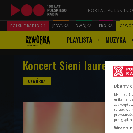
PORTAL POLSKIEGO
POLSKIE RADIO 24
JEDYNKA
DWÓJKA
TRÓJKA
CZWÓ
PLAYLISTA
MUZYKA
Koncert Sieni laureatki 
Dbamy o
My i nasi
5
p
unikalne id
zaakceptowa
sprzeciwu 
prywatnośc
przeglądani
Wraz z n