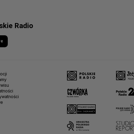
lskie Radio
re
ocji
amy
rwisu
atności
ywatności
we