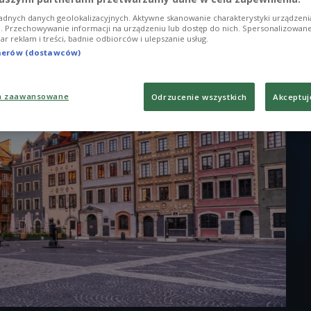
adnych danych geolokalizacyjnych. Aktywne skanowanie charakterystyki urządzen
ji. Przechowywanie informacji na urządzeniu lub dostęp do nich. Spersonalizowane
iar reklam i treści, badnie odbiorców i ulepszanie usług.
tnerów (dostawców)
a zaawansowane
Odrzucenie wszystkich
Akceptuj