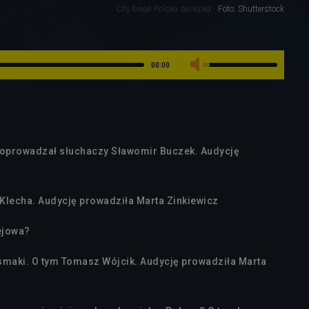
City break Polska zaślepka
Foto: Shutterstock
00:00
m oprowadzał słuchaczy Sławomir Buczek. Audycję
Klecha. Audycję prowadziła Marta Zinkiewicz
ejowa?
e smaki. O tym Tomasz Wójcik. Audycję prowadziła Marta