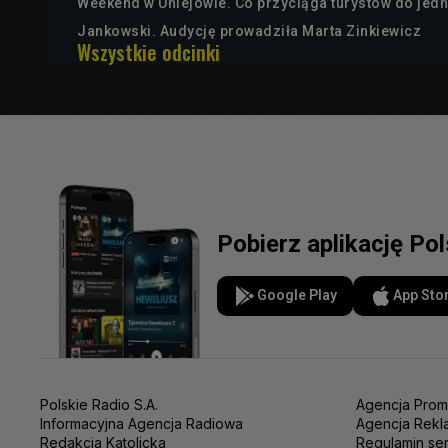
Weekend w Uniejowie. Co przyciąga turystów do jed
Jankowski. Audycję prowadziła Marta Zinkiewicz
Wszystkie odcinki
Pobierz aplikację Po
Google Play
App Sto
Polskie Radio S.A.
Agencja Prom
Informacyjna Agencja Radiowa
Agencja Rekl
Redakcja Katolicka
Regulamin se