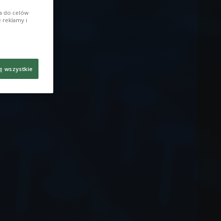
ia do celów
 reklamy i
ę wszystkie