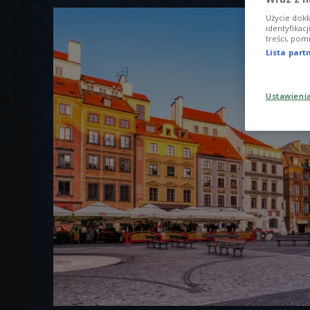
Użycie dokł
identyfikac
treści, pom
Lista par
Ustawieni