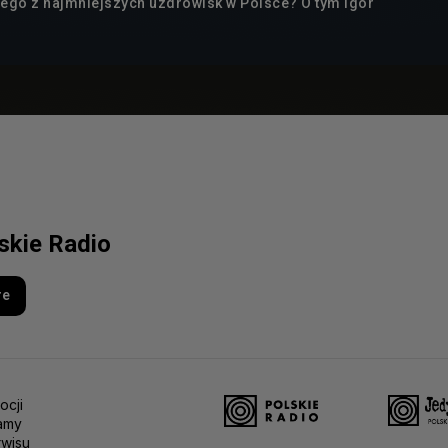
nego z najmniejszych uzdrowisk w Polsce? O tym Igor
lskie Radio
re
ocji
amy
rwisu