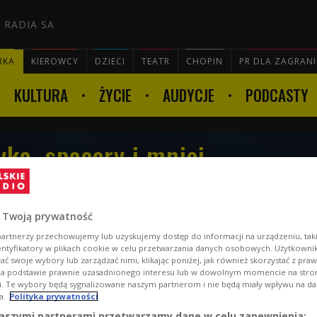
 RADIA SA
RKA
KIEROWCY
DZIECI
TEATR
CHOPIN
PR DLA ZAGRAN
KULTURA
ŻYCIE
AUDYCJE
PODCASTY

ka, spacery i mniej
a. O tym opowiadał
Audycję prowadziła Marta
 Twoją prywatność
artnerzy przechowujemy lub uzyskujemy dostęp do informacji na urządzeniu, taki
entyfikatory w plikach cookie w celu przetwarzania danych osobowych. Użytkown
ć swoje wybory lub zarządzać nimi, klikając poniżej, jak również skorzystać z pra
na podstawie prawnie uzasadnionego interesu lub w dowolnym momencie na stroni
i. Te wybory będą sygnalizowane naszym partnerom i nie będą miały wpływu na d
a.
Polityka prywatności
aszymi partnerami przetwarzamy dane w celu zapewnienia: