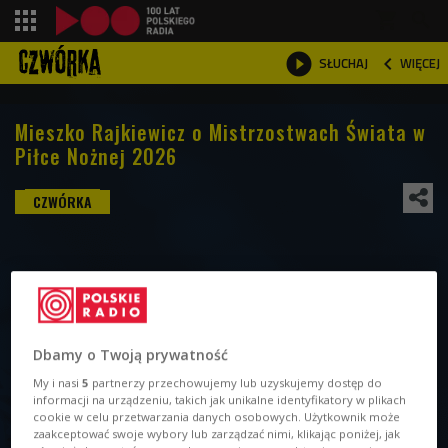
shopping_cart



WIĘCEJ
SŁUCHAJ

Mieszko Rajkiewicz o Mistrzostwach Świata w
Piłce Nożnej 2026
Dbamy o Twoją prywatność
My i nasi
5
partnerzy przechowujemy lub uzyskujemy dostęp do
informacji na urządzeniu, takich jak unikalne identyfikatory w plikach
cookie w celu przetwarzania danych osobowych. Użytkownik może
zaakceptować swoje wybory lub zarządzać nimi, klikając poniżej, jak