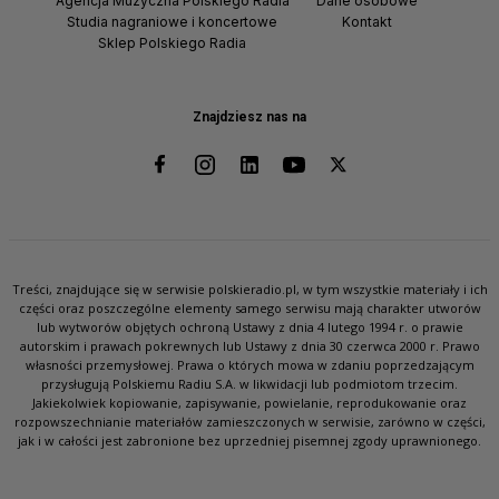
Agencja Muzyczna Polskiego Radia
Dane osobowe
Studia nagraniowe i koncertowe
Kontakt
Sklep Polskiego Radia
Znajdziesz nas na
Treści, znajdujące się w serwisie polskieradio.pl, w tym wszystkie materiały i ich
części oraz poszczególne elementy samego serwisu mają charakter utworów
lub wytworów objętych ochroną Ustawy z dnia 4 lutego 1994 r. o prawie
autorskim i prawach pokrewnych lub Ustawy z dnia 30 czerwca 2000 r. Prawo
własności przemysłowej. Prawa o których mowa w zdaniu poprzedzającym
przysługują Polskiemu Radiu S.A. w likwidacji lub podmiotom trzecim.
Jakiekolwiek kopiowanie, zapisywanie, powielanie, reprodukowanie oraz
rozpowszechnianie materiałów zamieszczonych w serwisie, zarówno w części,
jak i w całości jest zabronione bez uprzedniej pisemnej zgody uprawnionego.