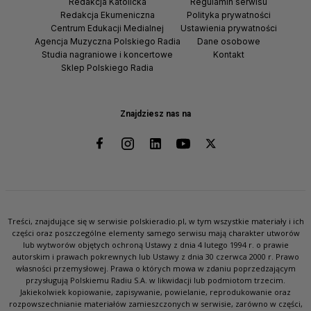
Redakcja Katolicka
Regulamin serwisu
Redakcja Ekumeniczna
Polityka prywatności
Centrum Edukacji Medialnej
Ustawienia prywatności
Agencja Muzyczna Polskiego Radia
Dane osobowe
Studia nagraniowe i koncertowe
Kontakt
Sklep Polskiego Radia
Znajdziesz nas na
Treści, znajdujące się w serwisie polskieradio.pl, w tym wszystkie materiały i ich
części oraz poszczególne elementy samego serwisu mają charakter utworów
lub wytworów objętych ochroną Ustawy z dnia 4 lutego 1994 r. o prawie
autorskim i prawach pokrewnych lub Ustawy z dnia 30 czerwca 2000 r. Prawo
własności przemysłowej. Prawa o których mowa w zdaniu poprzedzającym
przysługują Polskiemu Radiu S.A. w likwidacji lub podmiotom trzecim.
Jakiekolwiek kopiowanie, zapisywanie, powielanie, reprodukowanie oraz
rozpowszechnianie materiałów zamieszczonych w serwisie, zarówno w części,