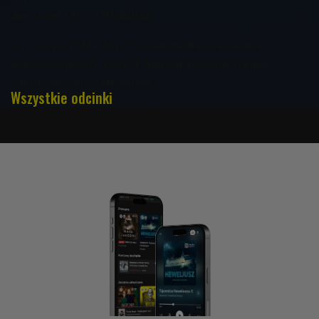
Jamrozek i Alicja Michalska
Co nas łączy? Między Powstaniem Warszawskim a
współczesnością. Część I. Audycję prowadzili Kuba
Jamrozek i Alicja Michalska
Wszystkie odcinki