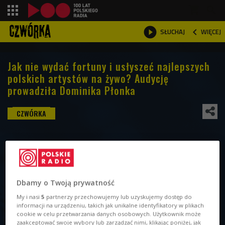
shopping_cart



WIĘCEJ
SŁUCHAJ

Jak nie wydać fortuny i usłyszeć najlepszych
polskich artystów na żywo? Audycję
prowadziła Dominika Płonka
Dbamy o Twoją prywatność
My i nasi
5
partnerzy przechowujemy lub uzyskujemy dostęp do
informacji na urządzeniu, takich jak unikalne identyfikatory w plikach
cookie w celu przetwarzania danych osobowych. Użytkownik może
zaakceptować swoje wybory lub zarządzać nimi, klikając poniżej, jak