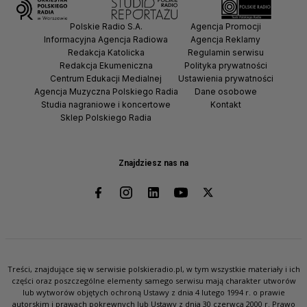
Polskie Radio S.A.
Agencja Promocji
Informacyjna Agencja Radiowa
Agencja Reklamy
Redakcja Katolicka
Regulamin serwisu
Redakcja Ekumeniczna
Polityka prywatności
Centrum Edukacji Medialnej
Ustawienia prywatności
Agencja Muzyczna Polskiego Radia
Dane osobowe
Studia nagraniowe i koncertowe
Kontakt
Sklep Polskiego Radia
Znajdziesz nas na
Treści, znajdujące się w serwisie polskieradio.pl, w tym wszystkie materiały i ich
części oraz poszczególne elementy samego serwisu mają charakter utworów
lub wytworów objętych ochroną Ustawy z dnia 4 lutego 1994 r. o prawie
autorskim i prawach pokrewnych lub Ustawy z dnia 30 czerwca 2000 r. Prawo