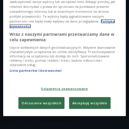
zaakceptować swoje wybory lub zarządzać nimi, klikając poniżej, jak
również skorzystać z prawa do sprzeciwu na podstawie prawnie
uzasadnionego interesu lub w dowolnym momencie na stronie
polityki prywatności. Te wybory będą sygnalizowane naszym
partnerom i nie będą miały wpływu na dane przeglądania.
Polityka
prywatności
Wraz z naszymi partnerami przetwarzamy dane w
O AUDYCJI
celu zapewnienia:
Użycie dokładnych danych geolokalizacyjnych. Aktywne skanowanie
00:00
00:00
charakterystyki urządzenia do celów identyfikacji. Przechowywanie
informacji na urządzeniu lub dostęp do nich. Spersonalizowane
reklamy i treści, pomiar reklam i treści, badnie odbiorców i
ulepszanie usług.
W POPRZEDNICH ODCINKACH
Lista partnerów (dostawców)
Karolina Ludwikowska o powieści "Mimikry" i poszukiwaniu
Ustawienia zaawansowane
własnej tożsamości. Alicja Michalska o twórczości,
wystawie i dziedzictwie Davida Hockneya
Odrzucenie wszystkich
Akceptuję wszystkie
FOLTA Collection - nowe miejsce dla sztuki współczesnej. O
tym Joanna Kawecka. Ania Augustynowicz o kolażu, sztuce
cyfrowej i współczesnym obrazie