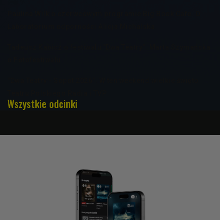
Paulina Wilk o czerwcowym programie Big Book Cafe. O
Laboratorium odporności Alicja Michalska
Tadeusz Kabicz o festiwalu "Dwa Teatry". Marta Szymańska
o Fotofestiwalu
"Dwa Teatry - Sopot 2026". W ten weekend wielkie święto
Teatru Polskiego Radia i TVP
Wszystkie odcinki