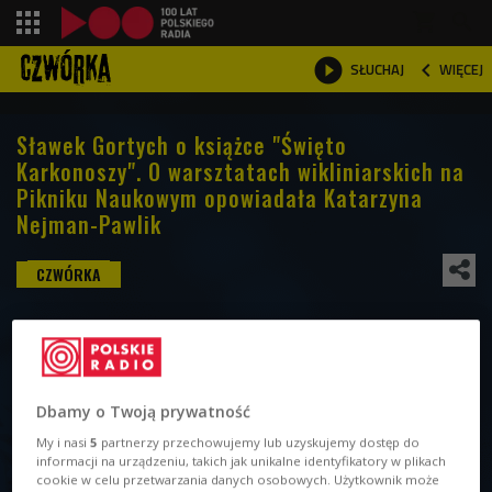
shopping_cart



WIĘCEJ
SŁUCHAJ

Sławek Gortych o książce "Święto
Karkonoszy". O warsztatach wikliniarskich na
Pikniku Naukowym opowiadała Katarzyna
Nejman-Pawlik
Dbamy o Twoją prywatność
My i nasi
5
partnerzy przechowujemy lub uzyskujemy dostęp do
informacji na urządzeniu, takich jak unikalne identyfikatory w plikach
cookie w celu przetwarzania danych osobowych. Użytkownik może